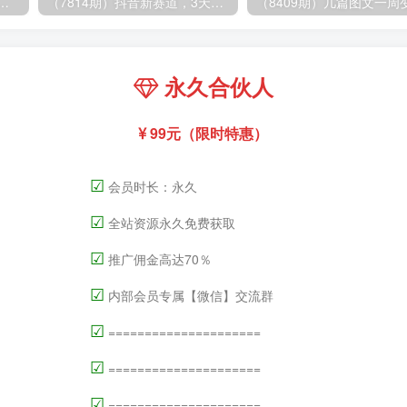
.0，每天10分钟，月产5000+，从0到1赚收益教程
（7814期）抖音新赛道，3天涨粉1W+，变现多样，giao哥英文语录
永久合伙人
99元（限时特惠）
☑
会员时长：永久
☑
全站资源永久免费获取
☑
推广佣金高达70％
☑
内部会员专属【微信】交流群
☑
=====================
☑
=====================
☑
=====================