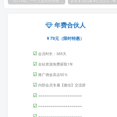
（6215期）一个人如何利用微信群自动群发引流，一星期装满200个群，日入500+
拼多多虚拟爆单打法2
年费合伙人
79元（限时特惠）
☑
会员时长：365天
☑
全站资源免费获取1年
☑
推广佣金高达50％
☑
内部会员专属【微信】交流群
☑
=====================
☑
=====================
☑
=====================