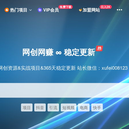
免费下载
日入2K
热门项目
VIP会员
加盟网站
网创网赚 ∞ 稳定更新
网创资源&实战项目&365天稳定更新 站长微信：xufei008123
项目
抖音
引流
短视频
电商
快手