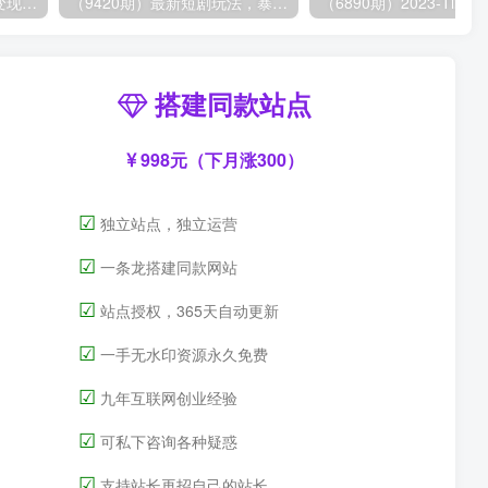
（8409期）几篇图文一周变现1500＋，深度拆解面试掘金项目，小白轻松上手
（9420期）最新短剧玩法，暴力变现日入1000+私域零成本操作，全程干货（附1400G短剧）
搭建同款站点
998元（下月涨300）
☑
独立站点，独立运营
☑
一条龙搭建同款网站
☑
站点授权，365天自动更新
☑
一手无水印资源永久免费
☑
九年互联网创业经验
☑
可私下咨询各种疑惑
☑
支持站长再招自己的站长