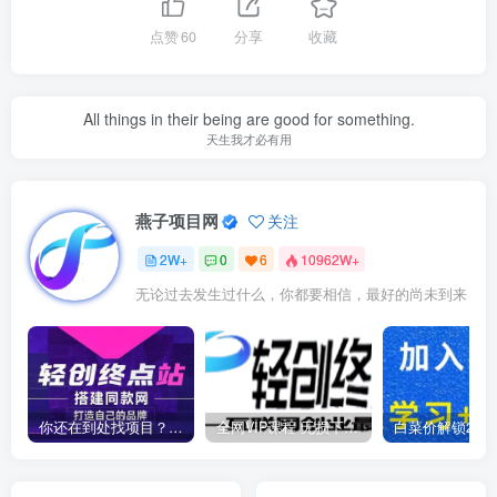
点赞
60
分享
收藏
All things in their being are good for something.
天生我才必有用
燕子项目网
关注
2W+
0
6
10962W+
无论过去发生过什么，你都要相信，最好的尚未到来
你还在到处找项目？还在当韭菜？我靠卖项目一个月收入5万+，曾经我也是个失败者。
全网VIP课程 无损下载~