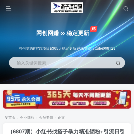
网创网赚 ∞ 稳定更新
网创资源&实战项目&365天稳定更新 站长微信：xufei008123
输入关键词搜索
首页
创业课程
会员专属
正文
（6807期）小红书找搭子暴力精准锁粉+引流日引