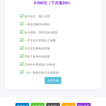
998元（下月涨300）
☑
独立站点，独立运营
☑
一条龙搭建同款网站
☑
站点授权，365天自动更新
☑
一手无水印资源永久免费
☑
九年互联网创业经验
☑
可私下咨询各种疑惑
☑
支持站长再招自己的站长
☑
一比一复制全套方法包落地
立即开通
友链申请
-
免责声明
-
关于我们
-
广告合作
-
网站地图