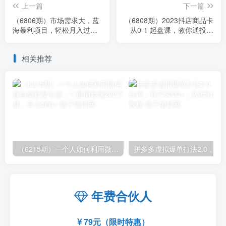
上一篇
下一篇
（6806期）市场需求大，蓝
（6808期）2023抖店商品卡
海暴利项目，轻松月入过
从0-1 起盘课，教你通投拉
3w+，适合小白0基础，网赚
满，抖音商品卡爆单！
小白专用
相关推荐
（6215期）一个人如何利用微信群自动群发引流，一星期装满200个群，日入500+
拼多多虚拟爆单打法2.0，每天10分钟，月产5
年费合伙人
79元（限时特惠）