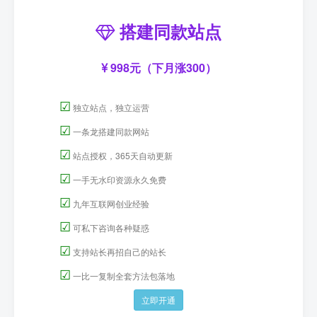
搭建同款站点
998元（下月涨300）
☑
独立站点，独立运营
☑
一条龙搭建同款网站
☑
站点授权，365天自动更新
☑
一手无水印资源永久免费
☑
九年互联网创业经验
☑
可私下咨询各种疑惑
☑
支持站长再招自己的站长
☑
一比一复制全套方法包落地
立即开通