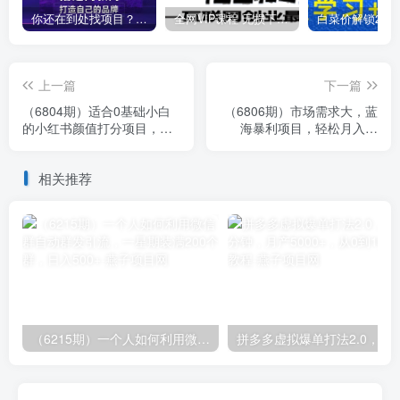
你还在到处找项目？还在当韭菜？我靠卖项目一个月收入5万+，曾经我也是个失败者。
全网VIP课程 无损下载~
上一篇
下一篇
（6804期）适合0基础小白
（6806期）市场需求大，蓝
的小红书颜值打分项目，一
海暴利项目，轻松月入过
条作品收入1000+
3w+，适合小白0基础，网赚
小白专用
相关推荐
（6215期）一个人如何利用微信群自动群发引流，一星期装满200个群，日入500+
拼多多虚拟爆单打法2.0，每天10分钟，月产5