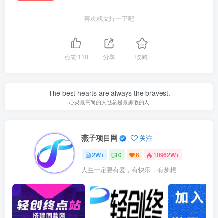
喜欢就支持一下吧
点赞
110
分享
收藏
The best hearts are always the bravest.
心灵最高尚的人也总是最勇敢的人
燕子项目网
关注
2W+
0
6
10962W+
人生一定要有爱，有快乐，有梦想