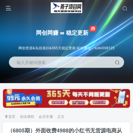
网创网赚 ∞ 稳定更新
网创资源&实战项目&365天稳定更新 站长微信：xufei008123
输入关键词搜索
首页
创业课程
会员专属
正文
（6805期）外面收费4988的小红书无货源电商从