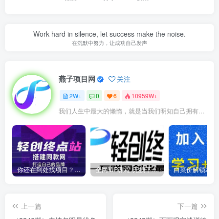
Work hard in silence, let success make the noise.
在沉默中努力，让成功自己发声
燕子项目网
关注
2W+
0
6
10959W+
我们人生中最大的懒惰，就是当我们明知自己拥有作出选择的能力，却不去主动改变而是放任它的生活态度
你还在到处找项目？还在当韭菜？我靠卖项目一个月收入5万+，曾经我也是个失败者。
全网VIP课程 无损下载~
上一篇
下一篇