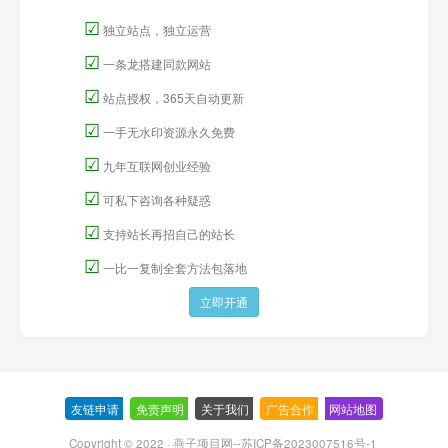
☑
独立站点，独立运营
☑
一条龙搭建同款网站
☑
站点授权，365天自动更新
☑
一手无水印资源永久免费
☑
九年互联网创业经验
☑
可私下咨询各种疑惑
☑
支持站长再招自己的站长
☑
一比一复制全套方法包落地
立即开通
友链申请
-
免责声明
-
关于我们
-
广告合作
-
网站地图
Copyright © 2022 ·
燕子项目网--苏ICP备2023007516号-1