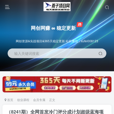
网创网赚 ∞ 稳定更新
网创资源&实战项目&365天稳定更新 站长微信：xufei008123
输入关键词搜索
首页
创业课程
会员专属
正文
（8241期）全网首发冷门评分成计划超级蓝海项