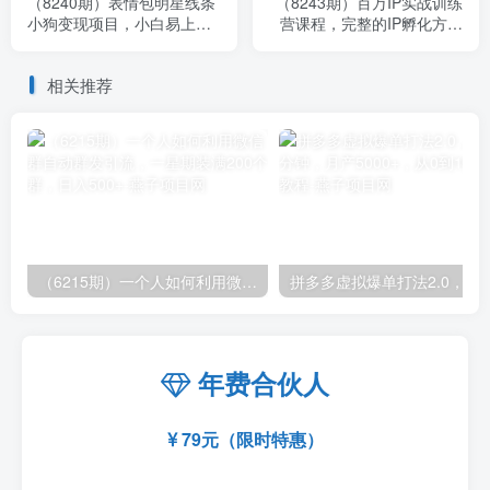
（8240期）表情包明星线条
（8243期）百万IP实战训练
小狗变现项目，小白易上手
营课程，完整的IP孵化方法
多平台操作日变现500+
（35节视频课）
相关推荐
（6215期）一个人如何利用微信群自动群发引流，一星期装满200个群，日入500+
拼多多虚拟爆单打法2.0，每天10分钟，月产5
年费合伙人
79元（限时特惠）