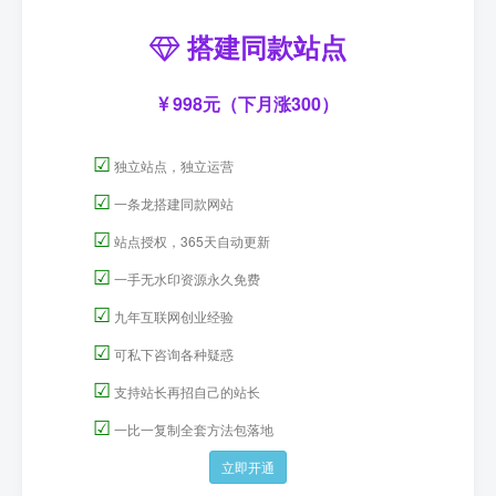
搭建同款站点
998元（下月涨300）
☑
独立站点，独立运营
☑
一条龙搭建同款网站
☑
站点授权，365天自动更新
☑
一手无水印资源永久免费
☑
九年互联网创业经验
☑
可私下咨询各种疑惑
☑
支持站长再招自己的站长
☑
一比一复制全套方法包落地
立即开通