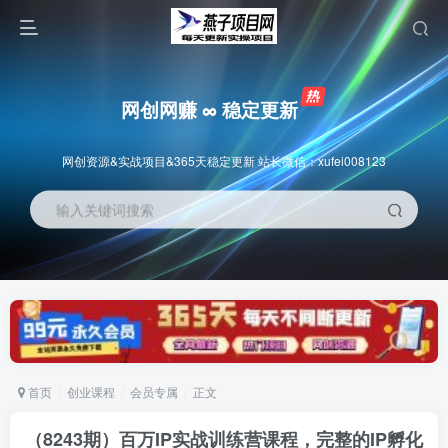
网创网赚 ∞ 稳定更新
网创资源&实战项目&365天稳定更新 站长微信：xufei008123
输入关键词搜索
首页
创业课程
会员专属
正文
（8243期）百万IP实战训练营课程，完整的IP孵化