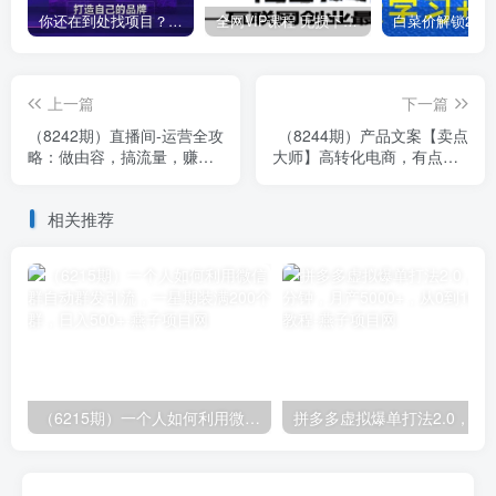
你还在到处找项目？还在当韭菜？我靠卖项目一个月收入5万+，曾经我也是个失败者。
全网VIP课程 无损下载~
上一篇
下一篇
（8242期）直播间-运营全攻
（8244期）产品文案【卖点
略：做由容，搞流量，赚收
大师】高转化电商，有点牛X
入一快速从小白到内行（46
的 产品文案必修课
节课）
相关推荐
（6215期）一个人如何利用微信群自动群发引流，一星期装满200个群，日入500+
拼多多虚拟爆单打法2.0，每天10分钟，月产5