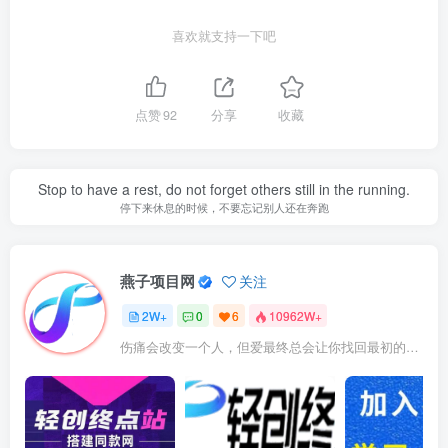
喜欢就支持一下吧
点赞
92
分享
收藏
Stop to have a rest, do not forget others still in the running.
停下来休息的时候，不要忘记别人还在奔跑
燕子项目网
关注
2W+
0
6
10962W+
伤痛会改变一个人，但爱最终总会让你找回最初的自己