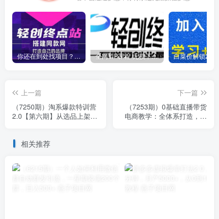
你还在到处找项目？还在当韭菜？我靠卖项目一个月收入5万+，曾经我也是个失败者。
全网VIP课程 无损下载~
上一篇
下一篇
（7250期）淘系爆款特训营
（7253期）0基础直播带货
2.0【第六期】从选品上架到
电商教学：全体系打造，全
付费放大 全店运营 打爆款
方位梳理直播逻辑，超详细
做好店
拆解分析
相关推荐