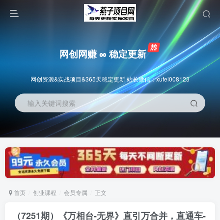
网创网赚 ∞ 稳定更新
网创资源&实战项目&365天稳定更新 站长微信：xufei008123
输入关键词搜索
首页
创业课程
会员专属
正文
（7251期）《万相台-无界》直引万合并，直通车-