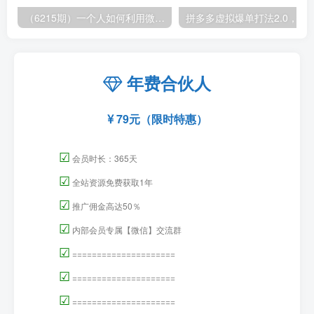
（6215期）一个人如何利用微信群自动群发引流，一星期装满200个群，日入500+
拼多多虚拟爆单打法2.0，每天10分钟，月产5
年费合伙人
79元（限时特惠）
☑
会员时长：365天
☑
全站资源免费获取1年
☑
推广佣金高达50％
☑
内部会员专属【微信】交流群
☑
=====================
☑
=====================
☑
=====================