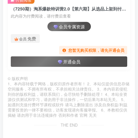
（7250期）淘系爆款特训营2.0【第六期】从选品上架到付费放大 全店运营 打爆款 做好店
此内容为付费阅读，请付费后查看
会员专属资源
免费
会员
您暂无购买权限，请先开通会员
开通会员
©
版权声明
1、本内容转载于网络，版权归原作者所有！ 2、本站仅提供信息存储
空间服务，不拥有所有权，不承担相关法律责任。 3、本内容若侵犯
到你的版权利益，请联系我们，会尽快给予删除处理！ 4、本站全资
源仅供测试和学习，请勿用于非法操作，一切后果与本站无关。 5、
如遇到充值付费环节课程或软件 请马上删除退出 涉及自身权益/利益
需要投资的一律不要相信，访客发现请向客服举报。 6、本教程仅供
揭秘 请勿用于非法违规操作 否则和作者 官网 无关
THE END