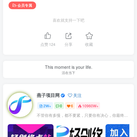
会员专属
喜欢就支持一下吧
点赞
124
分享
收藏
This moment is your life.
活在当下
燕子项目网
关注
2W+
0
6
10960W+
不管你有多慢，都不要紧，只要你有决心，你最终都会到达想去的地方