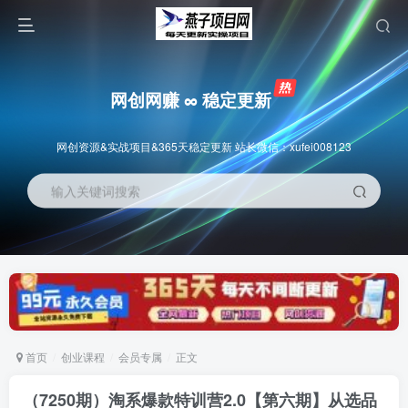
网创网赚 ∞ 稳定更新
网创资源&实战项目&365天稳定更新 站长微信：xufei008123
输入关键词搜索
首页
创业课程
会员专属
正文
（7250期）淘系爆款特训营2.0【第六期】从选品