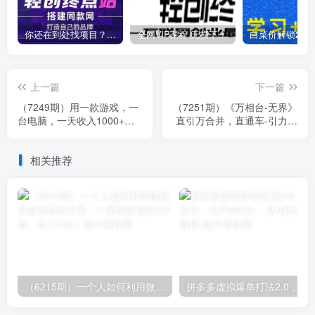
你还在到处找项目？还在当韭菜？我靠卖项目一个月收入5万+，曾经我也是个失败者。
全网VIP课程 无损下载~
上一篇
下一篇
（7249期）用一款游戏，一
（7251期）《万相台-无界》
台电脑，一天收入1000+，
直引万合并，直通车-引力魔
上班时也可以做，小白也能
方-万相台-短视频-搜索-推荐
做
相关推荐
（6215期）一个人如何利用微信群自动群发引流，一星期装满200个群，日入500+
拼多多虚拟爆单打法2.0，每天10分钟，月产5