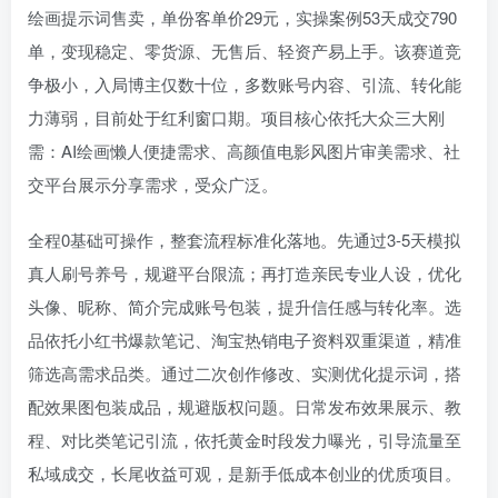
绘画提示词售卖，单份客单价29元，实操案例53天成交790
单，变现稳定、零货源、无售后、轻资产易上手。该赛道竞
争极小，入局博主仅数十位，多数账号内容、引流、转化能
力薄弱，目前处于红利窗口期。项目核心依托大众三大刚
需：AI绘画懒人便捷需求、高颜值电影风图片审美需求、社
交平台展示分享需求，受众广泛。
全程0基础可操作，整套流程标准化落地。先通过3-5天模拟
真人刷号养号，规避平台限流；再打造亲民专业人设，优化
头像、昵称、简介完成账号包装，提升信任感与转化率。选
品依托小红书爆款笔记、淘宝热销电子资料双重渠道，精准
筛选高需求品类。通过二次创作修改、实测优化提示词，搭
配效果图包装成品，规避版权问题。日常发布效果展示、教
程、对比类笔记引流，依托黄金时段发力曝光，引导流量至
私域成交，长尾收益可观，是新手低成本创业的优质项目。