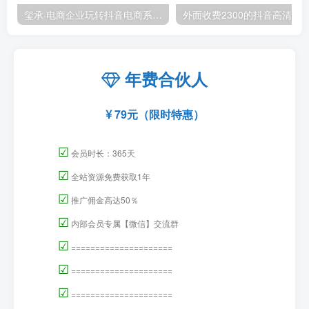
玺承·电商企业玩转抖音电商系列课，6大维度，6位老师，线上揭秘抖音商家入局SOP
外面收费2300的抖音高清60帧视频教程，保证你能
年费合伙人
79元（限时特惠）
☑
会员时长：365天
☑
全站资源免费获取1年
☑
推广佣金高达50％
☑
内部会员专属【微信】交流群
☑
=====================
☑
=====================
☑
=====================