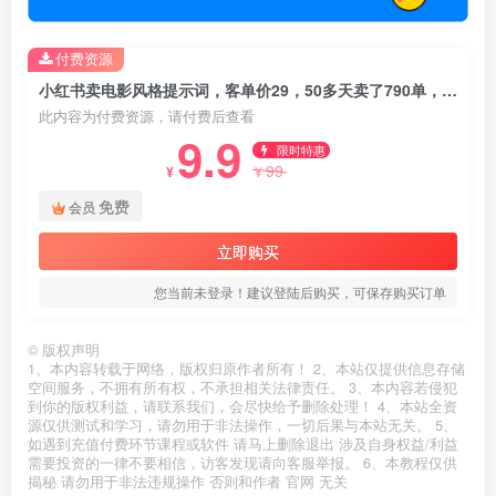
付费资源
小红书卖电影风格提示词，客单价29，50多天卖了790单，小白直接抄作业！
此内容为付费资源，请付费后查看
9.9
限时特惠
99
¥
¥
免费
会员
立即购买
您当前未登录！建议登陆后购买，可保存购买订单
©
版权声明
1、本内容转载于网络，版权归原作者所有！ 2、本站仅提供信息存储
空间服务，不拥有所有权，不承担相关法律责任。 3、本内容若侵犯
到你的版权利益，请联系我们，会尽快给予删除处理！ 4、本站全资
源仅供测试和学习，请勿用于非法操作，一切后果与本站无关。 5、
如遇到充值付费环节课程或软件 请马上删除退出 涉及自身权益/利益
需要投资的一律不要相信，访客发现请向客服举报。 6、本教程仅供
揭秘 请勿用于非法违规操作 否则和作者 官网 无关