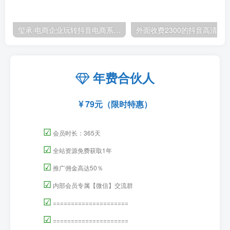
玺承·电商企业玩转抖音电商系列课，6大维度，6位老师，线上揭秘抖音商家入局SOP
外面收费2300的抖音高清60帧视频教程，保证你能
年费合伙人
79元（限时特惠）
☑
会员时长：365天
☑
全站资源免费获取1年
☑
推广佣金高达50％
☑
内部会员专属【微信】交流群
☑
=====================
☑
=====================