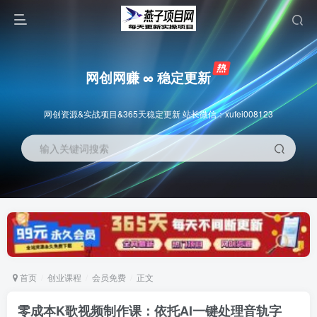
网创网赚 ∞ 稳定更新
网创资源&实战项目&365天稳定更新 站长微信：xufei008123
输入关键词搜索
首页
创业课程
会员免费
正文
零成本K歌视频制作课：依托AI一键处理音轨字