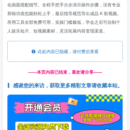
化画面搭配细节。全程手把手分步演示操作步骤，没有专业
剪辑功底也能轻松上手，最后指导规范导出成品 K 歌视频。
所用工具全部免费可用，实操门槛极低，学会之后可自制个
人娱乐短片、短视频素材，灵活拓展内容变现渠道。
此处内容已隐藏，请付费后查看
------本页内容已结束，喜欢请分享------
感谢您的来访，获取更多精彩文章请收藏本站。