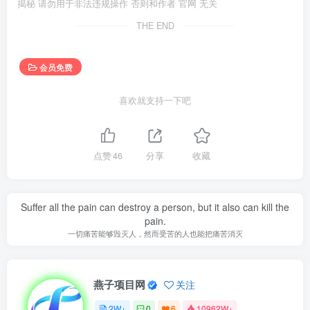
揭秘 请勿用于非法违规操作 否则和作者 官网 无关
THE END
会员免费
喜欢就支持一下吧
点赞
46
分享
收藏
Suffer all the pain can destroy a person, but it also can kill the
pain.
一切痛苦能够毁灭人，然而受苦的人也能把痛苦消灭
燕子项目网
关注
2W+
0
6
10962W+