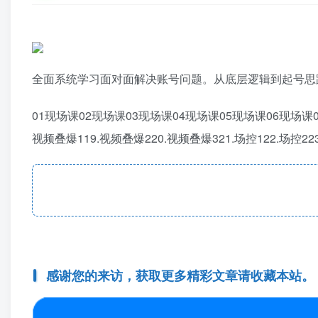
全面系统学习面对面解决账号问题。从底层逻辑到起号思
01现场课02现场课03现场课04现场课05现场课06现场课07
视频叠爆119.视频叠爆220.视频叠爆321.场控122.场控223
感谢您的来访，获取更多精彩文章请收藏本站。