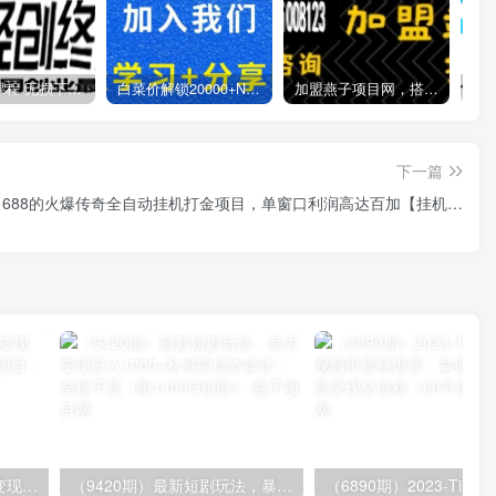
全网VIP课程 无损下载~
白菜价解锁20000+N个赚钱机会，加入燕子项目网会员，全站资源免费学习。
加盟燕子项目网，搭建同款项目资源站，实现日入2000+
下一篇
费1688的火爆传奇全自动挂机打金项目，单窗口利润高达百加【挂机…
（8409期）几篇图文一周变现1500＋，深度拆解面试掘金项目，小白轻松上手
（9420期）最新短剧玩法，暴力变现日入1000+私域零成本操作，全程干货（附1400G短剧）