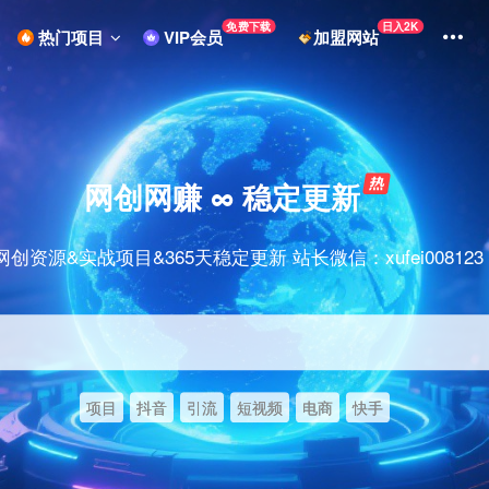
免费下载
日入2K
热门项目
VIP会员
加盟网站
网创网赚 ∞ 稳定更新
网创资源&实战项目&365天稳定更新 站长微信：xufei008123
项目
抖音
引流
短视频
电商
快手