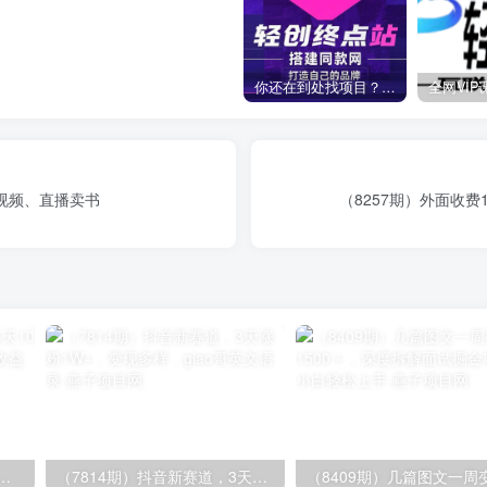
你还在到处找项目？还在当韭菜？我靠卖项目一个月收入5万+，曾经我也是个失败者。
、视频、直播卖书
（8257期）外面收
.0，每天10分钟，月产5000+，从0到1赚收益教程
（7814期）抖音新赛道，3天涨粉1W+，变现多样，giao哥英文语录