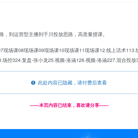
路，到运营型主播到千川投放思路，高质量授课。
现场课08现场课09现场课10现场课11现场课12.线上话术113.线上话
.场控324.复盘-张小龙25.视频-洛涵126.视频-洛涵227.混合投放3
此处内容已隐藏，请付费后查看
------本页内容已结束，喜欢请分享------