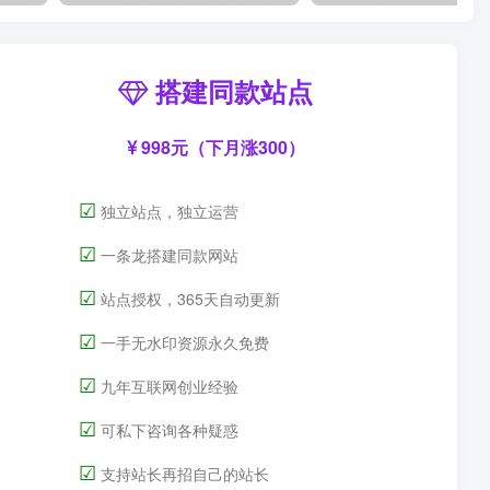
搭建同款站点
998元（下月涨300）
☑
独立站点，独立运营
☑
一条龙搭建同款网站
☑
站点授权，365天自动更新
☑
一手无水印资源永久免费
☑
九年互联网创业经验
☑
可私下咨询各种疑惑
☑
支持站长再招自己的站长