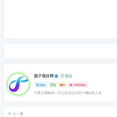
燕子项目网
关注
2W+
0
6
10959W+
不要让糟糕的一天让你误以为有个糟糕的人生
上一篇