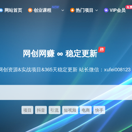
免
NEW
网站首页
创业课程
热门项目
VIP会员
网创网赚 ∞ 稳定更新
网创资源&实战项目&365天稳定更新 站长微信：xufei008123
项目
抖音
引流
短视频
电商
快手