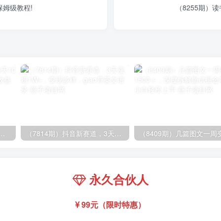
保姆级教程!
（8255期）
.0，每天10分钟，月产5000+，从0到1赚收益教程
（7814期）抖音新赛道，3天涨粉1W+，变现多样，giao哥英文语录
永久合伙人
99元（限时特惠）