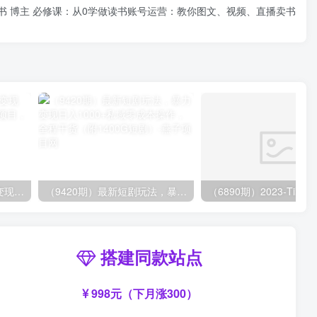
读书 博主 必修课：从0学做读书账号运营：教你图文、视频、直播卖书
（8409期）几篇图文一周变现1500＋，深度拆解面试掘金项目，小白轻松上手
（9420期）最新短剧玩法，暴力变现日入1000+私域零成本操作，全程干货（附1400G短剧）
搭建同款站点
998元（下月涨300）