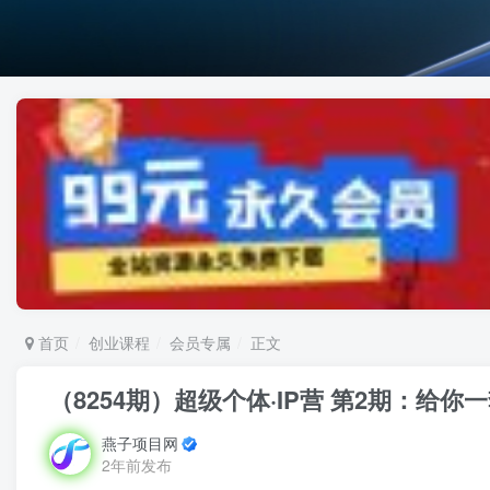
首页
创业课程
会员专属
正文
（8254期）超级个体·IP营 第2期：给你
燕子项目网
2年前发布