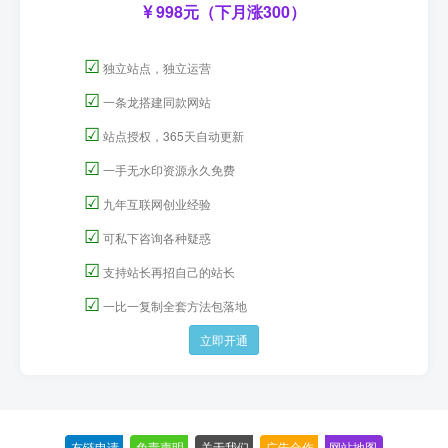
998元（下月涨300）
☑
独立站点，独立运营
☑
一条龙搭建同款网站
☑
站点授权，365天自动更新
☑
一手无水印资源永久免费
☑
九年互联网创业经验
☑
可私下咨询各种疑惑
☑
支持站长再招自己的站长
☑
一比一复制全套方法包落地
立即开通
友链申请
-
免责声明
-
关于我们
-
广告合作
-
网站地图