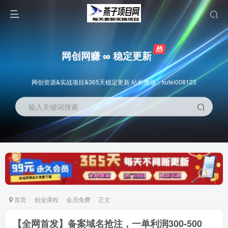
网创网赚 ∞ 稳定更新
网创资源&实战项目&365天稳定更新 站长微信：xufei008123
输入关键词搜索
首页
创业课程
会员免费
正文
【全网首发】备案域名抢注，一单利润300-500