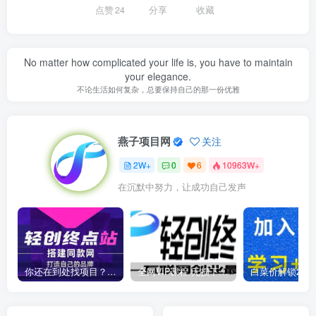
点赞
24
分享
收藏
No matter how complicated your life is, you have to maintain
your elegance.
不论生活如何复杂，总要保持自己的那一份优雅
燕子项目网
关注
2W+
0
6
10963W+
在沉默中努力，让成功自己发声
你还在到处找项目？还在当韭菜？我靠卖项目一个月收入5万+，曾经我也是个失败者。
全网VIP课程 无损下载~