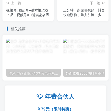
上一篇
下一篇
视频号0粉起号+话术框架线
三分钟一条原创视频，抖音
上课，视频号0-1运营必备课
快速涨粉，暴力引流，多种
变现方式，轻松日入1000+
【揭秘】
相关推荐
玺承·电商企业玩转抖音电商系列课，6大维度，6位老师，线上揭秘抖音商家入局SOP
外面收费2300的抖音高清60帧视频教程，保证你能
年费合伙人
79元（限时特惠）