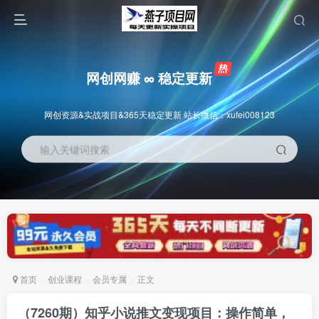
网创网赚 ∞ 稳定更新
网创资源&实战项目&365天稳定更新 站长微信：xufei008123
输入关键词搜索
首页
创业课程
会员专属
正文
（7260期）知乎小说推文变现项目：操作简单，