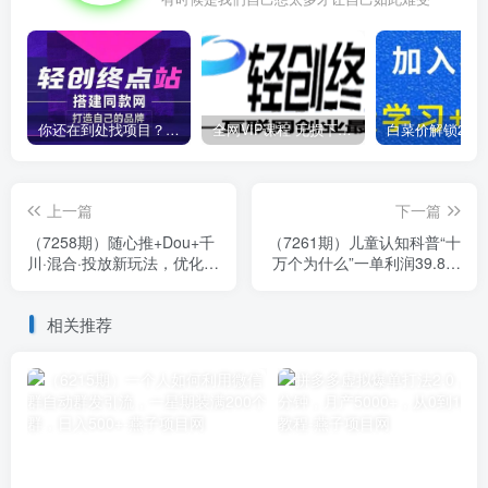
你还在到处找项目？还在当韭菜？我靠卖项目一个月收入5万+，曾经我也是个失败者。
全网VIP课程 无损下载~
上一篇
下一篇
（7258期）随心推+Dou+千
（7261期）儿童认知科普“十
川·混合·投放新玩法，优化直
万个为什么”一单利润39.8，
播间使投放更高效
简单粗暴，一部手机就能变
现
相关推荐