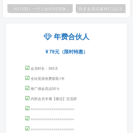
（6215期）一个人如何利用微信群自动群发引流，一星期装满200个群，日入500+
拼多多虚拟爆单打法2.0，每天10分钟，月产5
年费合伙人
79元（限时特惠）
☑
会员时长：365天
☑
全站资源免费获取1年
☑
推广佣金高达50％
☑
内部会员专属【微信】交流群
☑
=====================
☑
=====================
☑
=====================