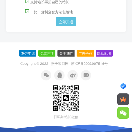
☑
支持站长再招自己的站长
☑
一比一复制全套方法包落地
立即开通
友链申请
-
免责声明
-
关于我们
-
广告合作
-
网站地图
Copyright © 2022 ·
燕子项目网--苏ICP备2023007516号-1
扫码加站长微信