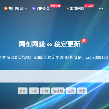
免费下载
日入2K
热门项目
VIP会员
加盟网站
网创网赚 ∞ 稳定更新
网创资源&实战项目&365天稳定更新 站长微信：xufei008123
项目
抖音
引流
短视频
电商
快手