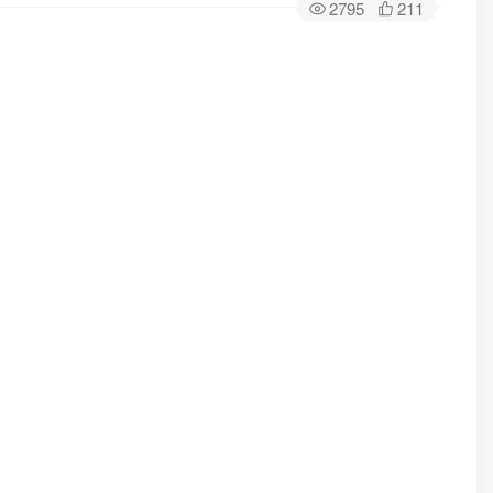
2795
211