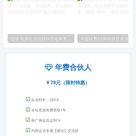
玺承·电商企业玩转抖音电商系列课，6大维度，6位老师，线上揭秘抖音商家入局SOP
外面收费2300的抖音高清60帧视频教程，保证你能
年费合伙人
79元（限时特惠）
☑
会员时长：365天
☑
全站资源免费获取1年
☑
推广佣金高达50％
☑
内部会员专属【微信】交流群