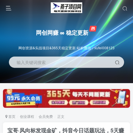
网创网赚 ∞ 稳定更新
网创资源&实战项目&365天稳定更新 站长微信：xufei008123
输入关键词搜索
首页
创业课程
会员免费
正文
宝哥·风向标发现金矿，抖音今日话题玩法，5天赚