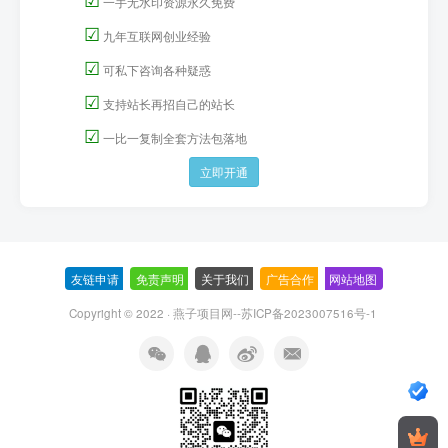
一手无水印资源永久免费
☑
九年互联网创业经验
☑
可私下咨询各种疑惑
☑
支持站长再招自己的站长
☑
一比一复制全套方法包落地
立即开通
友链申请
-
免责声明
-
关于我们
-
广告合作
-
网站地图
Copyright © 2022 ·
燕子项目网--苏ICP备2023007516号-1