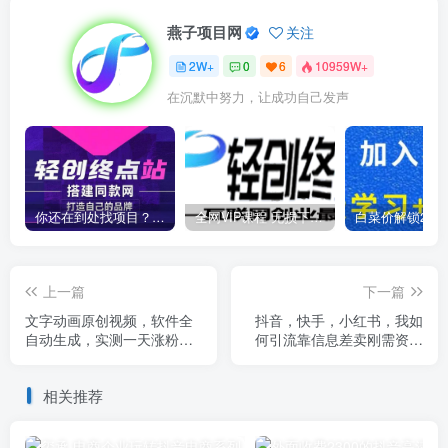
燕子项目网
关注
2W+
0
6
10959W+
在沉默中努力，让成功自己发声
你还在到处找项目？还在当韭菜？我靠卖项目一个月收入5万+，曾经我也是个失败者。
全网VIP课程 无损下载~
上一篇
下一篇
文字动画原创视频，软件全
抖音，快手，小红书，我如
自动生成，实测一天涨粉
何引流靠信息差卖刚需资料
1000＋（附软件教学）【揭
日入3000+【揭秘】
秘】
相关推荐