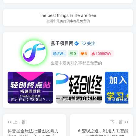
The best things in life are free.
生活中最美好的事都是免费的
燕子项目网
关注
2W+
0
6
10960W+
生活中最美好的事都是免费的
你还在到处找项目？还在当韭菜？我靠卖项目一个月收入5万+，曾经我也是个失败者。
全网VIP课程 无损下载~
上一篇
下一篇
抖音掘金玩法批量图文暴力
AI变现之道，利用人工智能