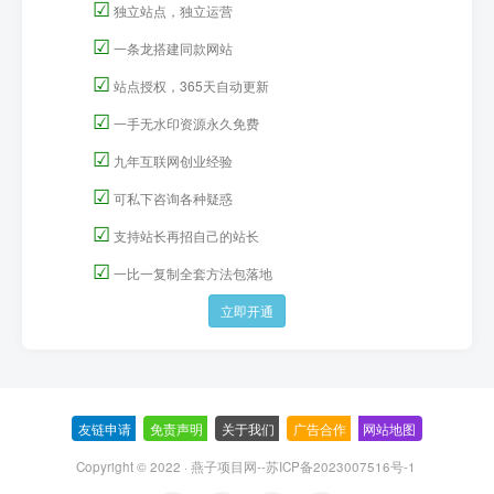
☑
独立站点，独立运营
☑
一条龙搭建同款网站
☑
站点授权，365天自动更新
☑
一手无水印资源永久免费
☑
九年互联网创业经验
☑
可私下咨询各种疑惑
☑
支持站长再招自己的站长
☑
一比一复制全套方法包落地
立即开通
友链申请
-
免责声明
-
关于我们
-
广告合作
-
网站地图
Copyright © 2022 ·
燕子项目网--苏ICP备2023007516号-1