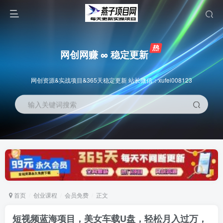
网创网赚 ∞ 稳定更新
网创资源&实战项目&365天稳定更新 站长微信：xufei008123
输入关键词搜索
首页
创业课程
会员免费
正文
短视频蓝海项目，美女车载U盘，轻松月入过万，