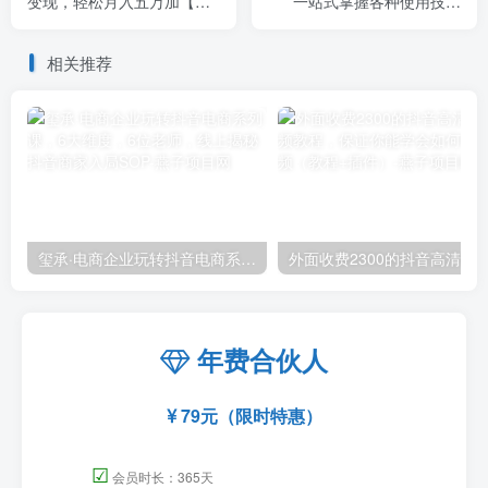
变现，轻松月入五万加【揭
一站式掌握各种使用技能
秘】
（图文版教程）
相关推荐
玺承·电商企业玩转抖音电商系列课，6大维度，6位老师，线上揭秘抖音商家入局SOP
外面收费2300的抖音高清60帧视频教程，保证你能
年费合伙人
79元（限时特惠）
☑
会员时长：365天