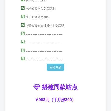
☑
全站资源永久免费获取
☑
推广佣金高达70％
☑
内部会员专属【微信】交流群
☑
=====================
☑
=====================
☑
=====================
☑
=====================
立即开通
搭建同款站点
998元（下月涨300）