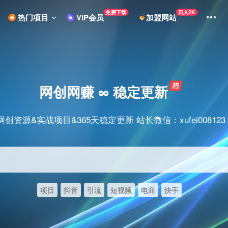
免费下载
日入2K
热门项目
VIP会员
加盟网站
网创网赚 ∞ 稳定更新
网创资源&实战项目&365天稳定更新 站长微信：xufei008123
项目
抖音
引流
短视频
电商
快手