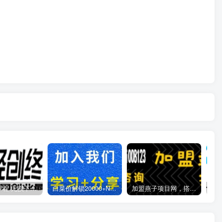
全网VIP课程 无损下载~
白菜价解锁20000+N个赚钱机会，加入燕子项目网会员，全站资源免费学习。
加盟燕子项目网，搭建同款项目资源站，实现日入2000+