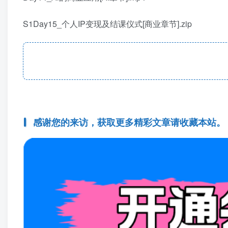
S1Day15_个人IP变现及结课仪式[商业章节].zip
感谢您的来访，获取更多精彩文章请收藏本站。