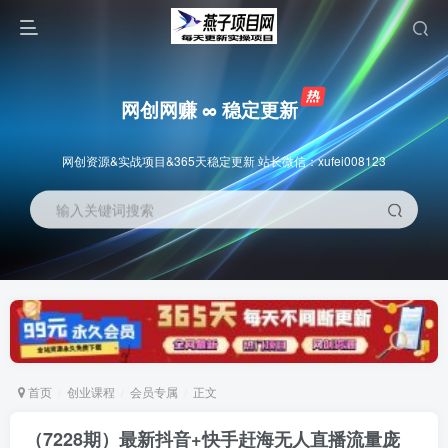
网创网赚 ∞ 稳定更新
网创资源&实战项目&365天稳定更新 站长微信：xufei008123
输入关键词搜索
首页
创业课程
会员专属
正文
（7228期）最新抖音+快手赶海无人直播流量庞