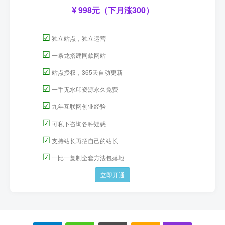
998元（下月涨300）
☑
独立站点，独立运营
☑
一条龙搭建同款网站
☑
站点授权，365天自动更新
☑
一手无水印资源永久免费
☑
九年互联网创业经验
☑
可私下咨询各种疑惑
☑
支持站长再招自己的站长
☑
一比一复制全套方法包落地
立即开通