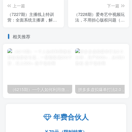
上一篇
下一篇
（7227期）主播线上特训
（7228期）爱奇艺中视频玩
营：全面系统主播课，解决
法，不用担心版权问题（详
百分之90的主播面临的问题
情教程+一万部素材）
（22节课）
相关推荐
（6215期）一个人如何利用微信群自动群发引流，一星期装满200个群，日入500+
拼多多虚拟爆单打法2.0，每天10分钟，月产5
年费合伙人
79元（限时特惠）