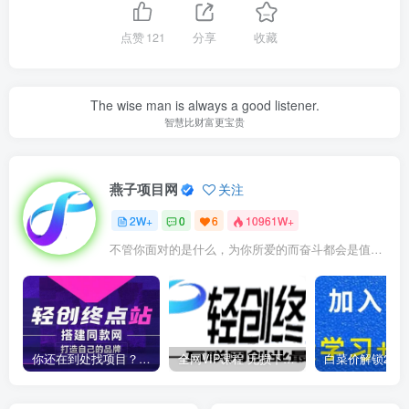
点赞
121
分享
收藏
The wise man is always a good listener.
智慧比财富更宝贵
燕子项目网
关注
2W+
0
6
10961W+
不管你面对的是什么，为你所爱的而奋斗都会是值得的
你还在到处找项目？还在当韭菜？我靠卖项目一个月收入5万+，曾经我也是个失败者。
全网VIP课程 无损下载~