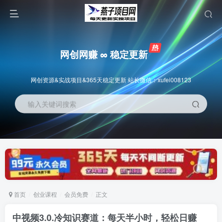
网创网赚 ∞ 稳定更新
网创资源&实战项目&365天稳定更新 站长微信：xufei008123
输入关键词搜索
首页
创业课程
会员免费
正文
中视频3.0.冷知识赛道：每天半小时，轻松日赚