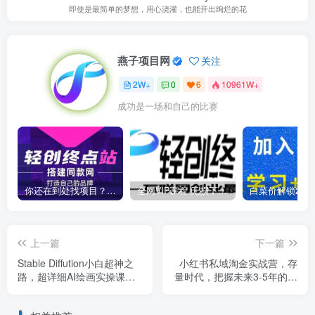
即使是最简单的梦想，用心浇灌，也能开出绚烂的花
燕子项目网
关注
2W+
0
6
10961W+
成功是一场和自己的比赛
你还在到处找项目？还在当韭菜？我靠卖项目一个月收入5万+，曾经我也是个失败者。
全网VIP课程 无损下载~
上一篇
下一篇
Stable Diffution小白超神之
小红书私域淘金实战营，存
路，超详细AI绘画实操课，
量时代，把握未来3-5年的红
手把手带你掌握Stable
利
Diffution商业级玩法