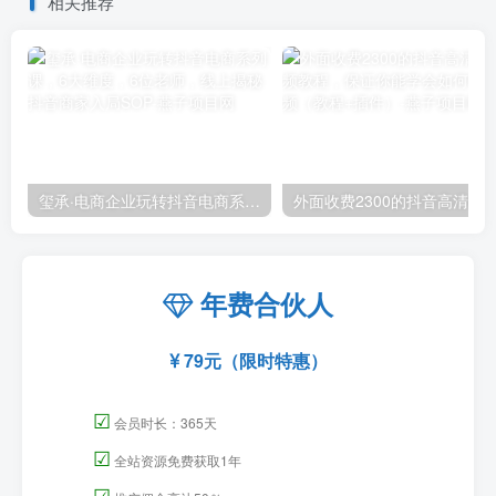
相关推荐
玺承·电商企业玩转抖音电商系列课，6大维度，6位老师，线上揭秘抖音商家入局SOP
外面收费2300的抖音高清60帧视频教程，保证你能
年费合伙人
79元（限时特惠）
☑
会员时长：365天
☑
全站资源免费获取1年
☑