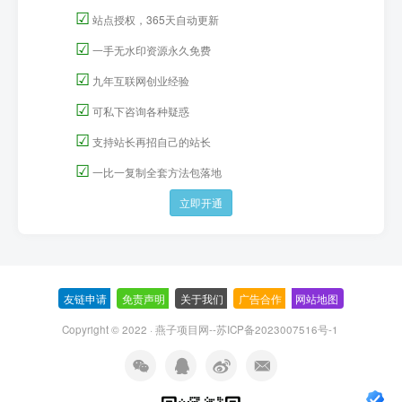
☑
站点授权，365天自动更新
☑
一手无水印资源永久免费
☑
九年互联网创业经验
☑
可私下咨询各种疑惑
☑
支持站长再招自己的站长
☑
一比一复制全套方法包落地
立即开通
友链申请
-
免责声明
-
关于我们
-
广告合作
-
网站地图
Copyright © 2022 ·
燕子项目网--苏ICP备2023007516号-1