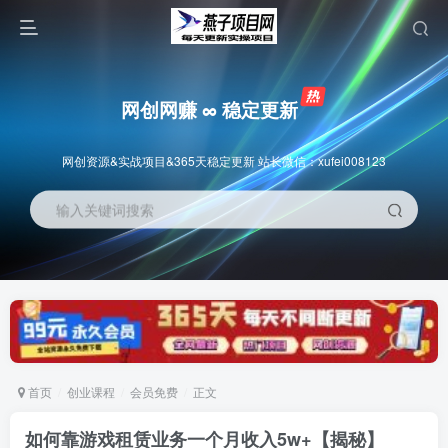
网创网赚 ∞ 稳定更新
网创资源&实战项目&365天稳定更新 站长微信：xufei008123
输入关键词搜索
首页
创业课程
会员免费
正文
如何靠游戏租赁业务一个月收入5w+【揭秘】