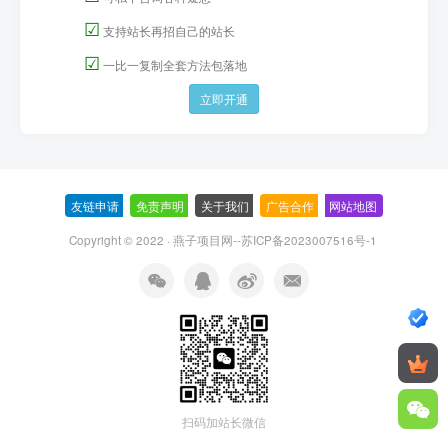
☑
支持站长再招自己的站长
☑
一比一复制全套方法包落地
立即开通
友链申请
-
免责声明
-
关于我们
-
广告合作
-
网站地图
Copyright © 2022 ·
燕子项目网--苏ICP备2023007516号-1
扫码加站长微信