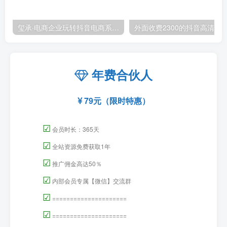
玺承·电商企业玩转抖音电商系列课，6大维度，6位老师，线上揭秘抖音商家入局SOP
外面收费2300的抖音高清60帧视频教程，保证你能
年费合伙人
79元（限时特惠）
☑
会员时长：365天
☑
全站资源免费获取1年
☑
推广佣金高达50％
☑
内部会员专属【微信】交流群
☑
=====================
☑
=====================