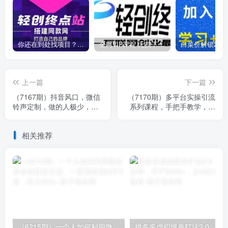
你还在到处找项目？还在当韭菜？我靠卖项目一个月收入5万+，曾经我也是个失败者。
全网VIP课程 无损下载~
上一篇
下一篇
（7167期）抖音风口，微信
（7170期）多平台实操引流
铃声定制，做的人极少，简
系列课程，手把手教学，新
单无脑不需要自己会制作，
手小白看完也可轻松上手引
每天…
流操作！
相关推荐
（6215期）一个人如何利用微信群自动群发引流，一星期装满200个群，日入500+
拼多多虚拟爆单打法2.0，每天10分钟，月产5