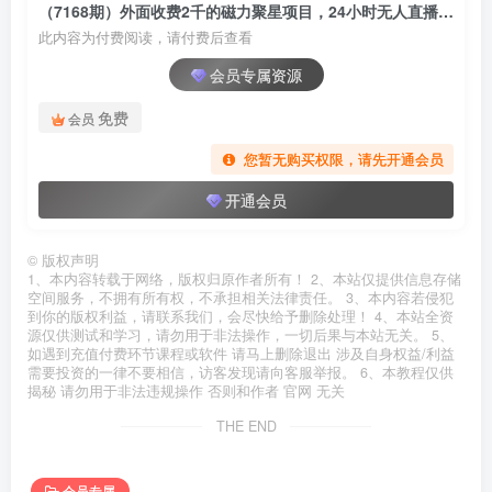
（7168期）外面收费2千的磁力聚星项目，24小时无人直播，4个月变现122w，可矩阵操作
此内容为付费阅读，请付费后查看
会员专属资源
免费
会员
您暂无购买权限，请先开通会员
开通会员
©
版权声明
1、本内容转载于网络，版权归原作者所有！ 2、本站仅提供信息存储
空间服务，不拥有所有权，不承担相关法律责任。 3、本内容若侵犯
到你的版权利益，请联系我们，会尽快给予删除处理！ 4、本站全资
源仅供测试和学习，请勿用于非法操作，一切后果与本站无关。 5、
如遇到充值付费环节课程或软件 请马上删除退出 涉及自身权益/利益
需要投资的一律不要相信，访客发现请向客服举报。 6、本教程仅供
揭秘 请勿用于非法违规操作 否则和作者 官网 无关
THE END
会员专属