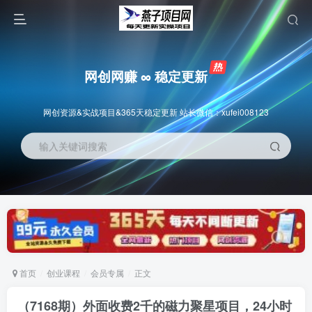
网创网赚 ∞ 稳定更新
网创资源&实战项目&365天稳定更新 站长微信：xufei008123
输入关键词搜索
首页
创业课程
会员专属
正文
（7168期）外面收费2千的磁力聚星项目，24小时