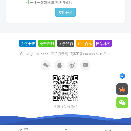
☑
一比一复制全套方法包落地
立即开通
友链申请
-
免责声明
-
关于我们
-
广告合作
-
网站地图
Copyright © 2022 ·
燕子项目网--苏ICP备2023007516号-1
扫码加站长微信
124