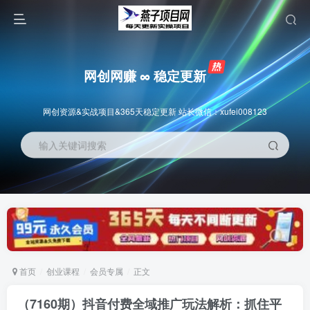
网创网赚 ∞ 稳定更新
网创资源&实战项目&365天稳定更新 站长微信：xufei008123
输入关键词搜索
首页
创业课程
会员专属
正文
（7160期）抖音付费全域推广玩法解析：抓住平