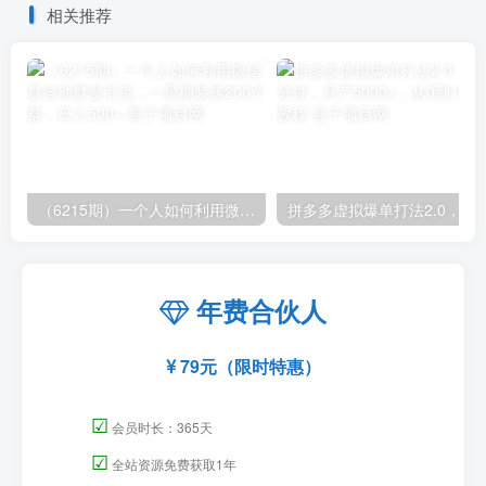
相关推荐
（6215期）一个人如何利用微信群自动群发引流，一星期装满200个群，日入500+
拼多多虚拟爆单打法2.0，每天10分钟，月产5
年费合伙人
79元（限时特惠）
☑
会员时长：365天
☑
全站资源免费获取1年