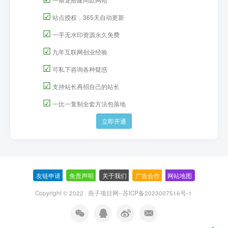
☑
站点授权，365天自动更新
☑
一手无水印资源永久免费
☑
九年互联网创业经验
☑
可私下咨询各种疑惑
☑
支持站长再招自己的站长
☑
一比一复制全套方法包落地
立即开通
友链申请
-
免责声明
-
关于我们
-
广告合作
-
网站地图
Copyright © 2022 ·
燕子项目网--苏ICP备2023007516号-1