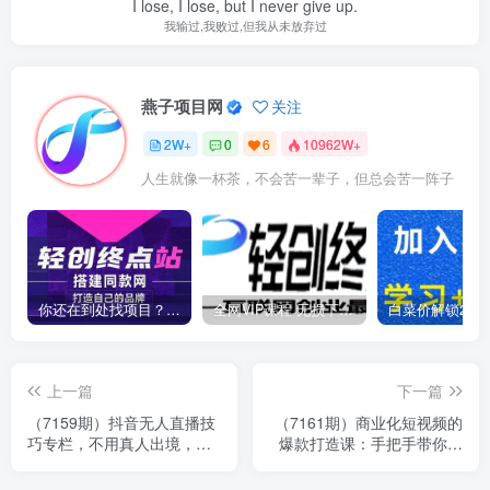
I lose, I lose, but I never give up.
我输过,我败过,但我从未放弃过
燕子项目网
关注
2W+
0
6
10962W+
人生就像一杯茶，不会苦一辈子，但总会苦一阵子
你还在到处找项目？还在当韭菜？我靠卖项目一个月收入5万+，曾经我也是个失败者。
全网VIP课程 无损下载~
上一篇
下一篇
（7159期）抖音无人直播技
（7161期）商业化短视频的
巧专栏，不用真人出境，小
爆款打造课：手把手带你揭
白轻松上手（27节）
秘爆款短视频的底层逻辑（9
节课）