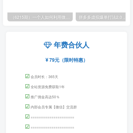
（6215期）一个人如何利用微信群自动群发引流，一星期装满200个群，日入500+
拼多多虚拟爆单打法2.0，每天10分钟，月产5
年费合伙人
79元（限时特惠）
☑
会员时长：365天
☑
全站资源免费获取1年
☑
推广佣金高达50％
☑
内部会员专属【微信】交流群
☑
=====================
☑
=====================