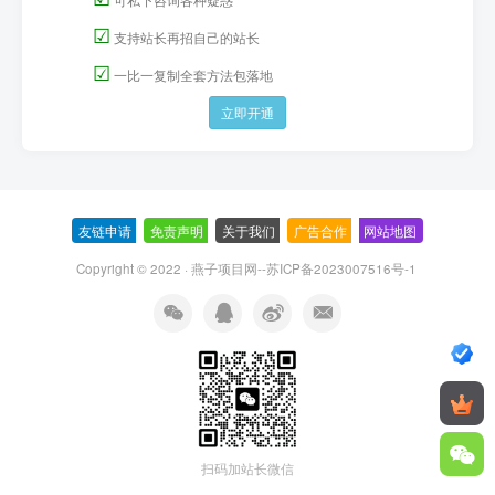
☑
支持站长再招自己的站长
☑
一比一复制全套方法包落地
立即开通
友链申请
-
免责声明
-
关于我们
-
广告合作
-
网站地图
Copyright © 2022 ·
燕子项目网--苏ICP备2023007516号-1
扫码加站长微信