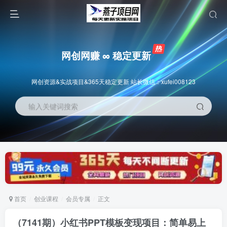
网创网赚 ∞ 稳定更新
网创资源&实战项目&365天稳定更新 站长微信：xufei008123
输入关键词搜索
首页
创业课程
会员专属
正文
（7141期）小红书PPT模板变现项目：简单易上