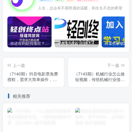
人生，总会有不期而遇的温暖，和生生不息的希望
你还在到处找项目？还在当韭菜？我靠卖项目一个月收入5万+，曾经我也是个失败者。
全网VIP课程 无损下载~
上一篇
下一篇
（7140期）抖音电影票免费
（7143期）机械行业怎么做
授权，需求大简单操作，月
短视频，传统机械行业借助
入12000+（教程+素材打
短视频实现千万业绩增长
包）
相关推荐