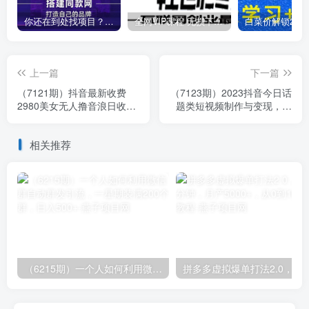
你还在到处找项目？还在当韭菜？我靠卖项目一个月收入5万+，曾经我也是个失败者。
全网VIP课程 无损下载~
上一篇
下一篇
（7121期）抖音最新收费
（7123期）2023抖音今日话
2980美女无人撸音浪日收益
题类短视频制作与变现，人
几百到几千（详细教程玩
人都能操作的短视频项目
法）
相关推荐
（6215期）一个人如何利用微信群自动群发引流，一星期装满200个群，日入500+
拼多多虚拟爆单打法2.0，每天10分钟，月产5