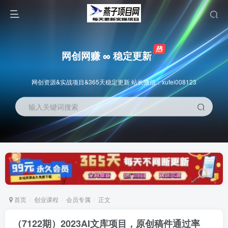
网创网赚 ∞ 稳定更新
网创资源&实战项目&365天稳定更新 站长微信：xufei008123
输入关键词搜索
首页
创业课程
会员专属
正文
（7122期）2023AI文库项目，原创稿件通过率