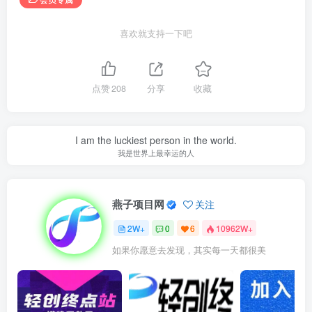
喜欢就支持一下吧
点赞
208
分享
收藏
I am the luckiest person in the world.
我是世界上最幸运的人
燕子项目网
关注
2W+
0
6
10962W+
如果你愿意去发现，其实每一天都很美