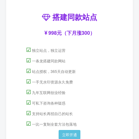
搭建同款站点
998元（下月涨300）
☑
独立站点，独立运营
☑
一条龙搭建同款网站
☑
站点授权，365天自动更新
☑
一手无水印资源永久免费
☑
九年互联网创业经验
☑
可私下咨询各种疑惑
☑
支持站长再招自己的站长
☑
一比一复制全套方法包落地
立即开通