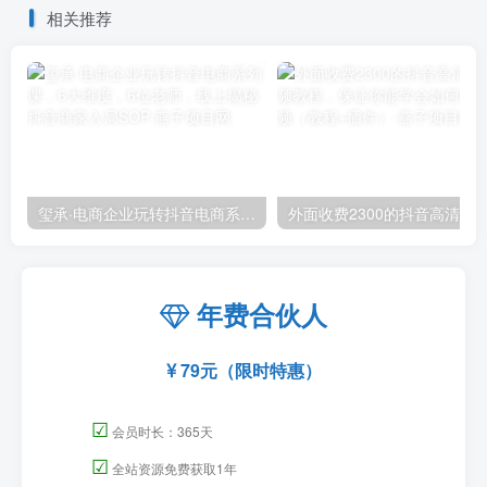
相关推荐
玺承·电商企业玩转抖音电商系列课，6大维度，6位老师，线上揭秘抖音商家入局SOP
外面收费2300的抖音高清60帧视频教程，保证你能
年费合伙人
79元（限时特惠）
☑
会员时长：365天
☑
全站资源免费获取1年