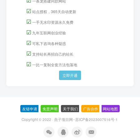
☑
一条龙搭建同款网站
☑
站点授权，365天自动更新
☑
一手无水印资源永久免费
☑
九年互联网创业经验
☑
可私下咨询各种疑惑
☑
支持站长再招自己的站长
☑
一比一复制全套方法包落地
立即开通
友链申请
-
免责声明
-
关于我们
-
广告合作
-
网站地图
Copyright © 2022 ·
燕子项目网--苏ICP备2023007516号-1