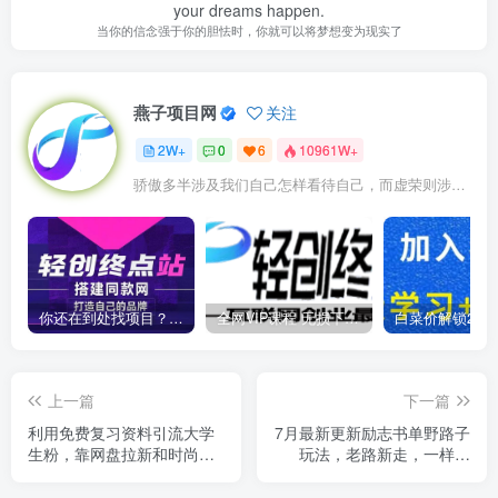
your dreams happen.
当你的信念强于你的胆怯时，你就可以将梦想变为现实了
燕子项目网
关注
2W+
0
6
10961W+
骄傲多半涉及我们自己怎样看待自己，而虚荣则涉及我们想别人怎样看我们
你还在到处找项目？还在当韭菜？我靠卖项目一个月收入5万+，曾经我也是个失败者。
全网VIP课程 无损下载~
上一篇
下一篇
利用免费复习资料引流大学
7月最新更新励志书单野路子
生粉，靠网盘拉新和时尚单
玩法，老路新走，一样赚
品两次变现，一单利润100-
钱，适合新手小白，日入
200+【揭秘】
200+【揭秘】