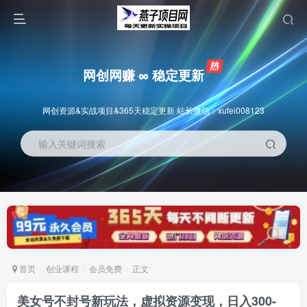
网创网赚 ∞ 稳定更新
网创资源&实战项目&365天稳定更新 站长微信：xufei008123
输入关键词搜索
首页
创业课程
会员免费
正文
美女号不封号新玩法，虚拟资源变现，日入300-