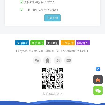
☑
支持站长再招自己的站长
☑
一比一复制全套方法包落地
立即开通
友链申请
-
免责声明
-
关于我们
-
广告合作
-
网站地图
Copyright © 2022 ·
燕子项目网--苏ICP备2023007516号-1
扫码加站长微信