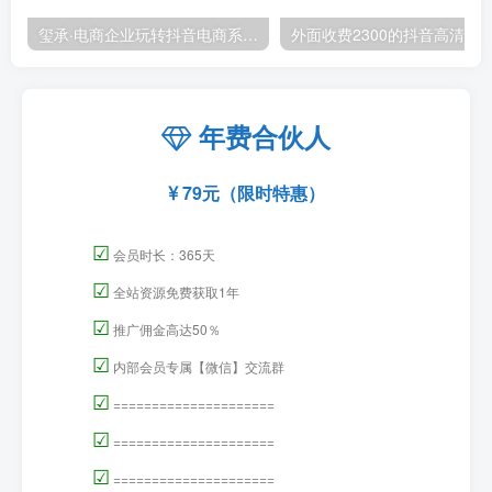
玺承·电商企业玩转抖音电商系列课，6大维度，6位老师，线上揭秘抖音商家入局SOP
外面收费2300的抖音高清60帧视频教程，保证你能
年费合伙人
79元（限时特惠）
☑
会员时长：365天
☑
全站资源免费获取1年
☑
推广佣金高达50％
☑
内部会员专属【微信】交流群
☑
=====================
☑
=====================
☑
=====================