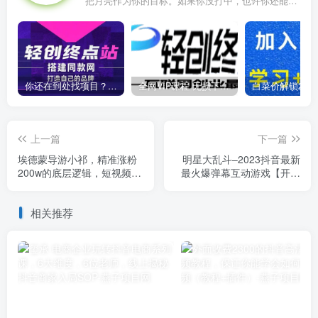
把月亮作为你的目标。如果你没打中，也许你还能打中星星
你还在到处找项目？还在当韭菜？我靠卖项目一个月收入5万+，曾经我也是个失败者。
全网VIP课程 无损下载~
上一篇
下一篇
埃德蒙导游小祁，精准涨粉
明星大乱斗–2023抖音最新
200w的底层逻辑，短视频营
最火爆弹幕互动游戏【开播
销基本思路
教程+起号教程+对接报白
等】
相关推荐