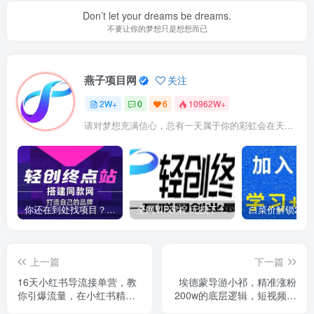
Don’t let your dreams be dreams.
不要让你的梦想只是想想而已
燕子项目网
关注
2W+
0
6
10962W+
请对梦想充满信心，总有一天属于你的彩虹会在天空微笑
你还在到处找项目？还在当韭菜？我靠卖项目一个月收入5万+，曾经我也是个失败者。
全网VIP课程 无损下载~
上一篇
下一篇
16天小红书导流接单营，教
埃德蒙导游小祁，精准涨粉
你引爆流量，在小红书精准
200w的底层逻辑，短视频营
获客+转化成交
销基本思路