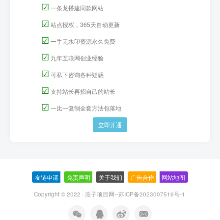
☑
一条龙搭建同款网站
☑
站点授权，365天自动更新
☑
一手无水印资源永久免费
☑
九年互联网创业经验
☑
可私下咨询各种疑惑
☑
支持站长再招自己的站长
☑
一比一复制全套方法包落地
立即开通
友链申请
-
免责声明
-
关于我们
-
广告合作
-
网站地图
Copyright © 2022 ·
燕子项目网--苏ICP备2023007516号-1