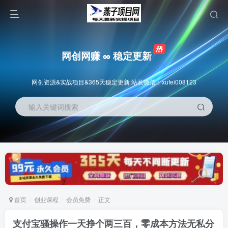
网创网赚 ∞ 稳定更新
网创资源&实战项目&365天稳定更新 站长微信：xufei008123
输入关键词搜索
首页
创业课程
会员免费
正文
支付宝骚操作一天挣个两三百，零成本方法无私分