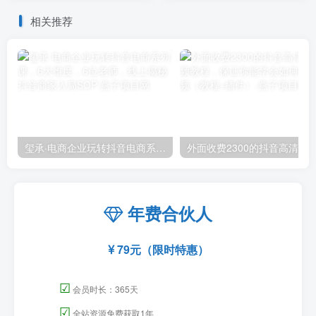
相关推荐
玺承·电商企业玩转抖音电商系列课，6大维度，6位老师，线上揭秘抖音商家入局SOP
外面收费2300的抖音高清60帧视频教程，保证你能
年费合伙人
79元（限时特惠）
☑
会员时长：365天
☑
全站资源免费获取1年