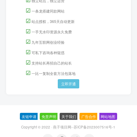
独立站点，独立运营
☑
一条龙搭建同款网站
☑
站点授权，365天自动更新
☑
一手无水印资源永久免费
☑
九年互联网创业经验
☑
可私下咨询各种疑惑
☑
支持站长再招自己的站长
☑
一比一复制全套方法包落地
立即开通
友链申请
-
免责声明
-
关于我们
-
广告合作
-
网站地图
Copyright © 2022 ·
燕子项目网--苏ICP备2023007516号-1