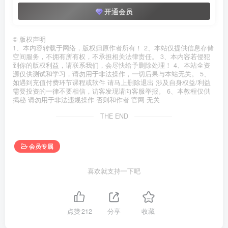
开通会员
©
版权声明
1、本内容转载于网络，版权归原作者所有！ 2、本站仅提供信息存储
空间服务，不拥有所有权，不承担相关法律责任。 3、本内容若侵犯
到你的版权利益，请联系我们，会尽快给予删除处理！ 4、本站全资
源仅供测试和学习，请勿用于非法操作，一切后果与本站无关。 5、
如遇到充值付费环节课程或软件 请马上删除退出 涉及自身权益/利益
需要投资的一律不要相信，访客发现请向客服举报。 6、本教程仅供
揭秘 请勿用于非法违规操作 否则和作者 官网 无关
THE END
会员专属
喜欢就支持一下吧
点赞
212
分享
收藏