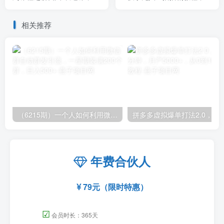
2023全新口碑训练营
手无人直播播剧版权问题
相关推荐
（6215期）一个人如何利用微信群自动群发引流，一星期装满200个群，日入500+
拼多多虚拟爆单打法2.0，每天10分钟，月产5
年费合伙人
79元（限时特惠）
☑
会员时长：365天