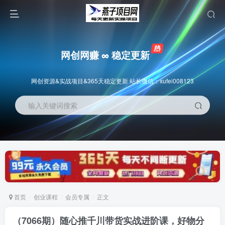
网创网赚 ∞ 稳定更新
网创资源&实战项目&365天稳定更新 站长微信：xufei008123
输入关键词搜索
首页
创业课程
会员专属
正文
（7066期）随心推千川带货实战进阶课，好物分