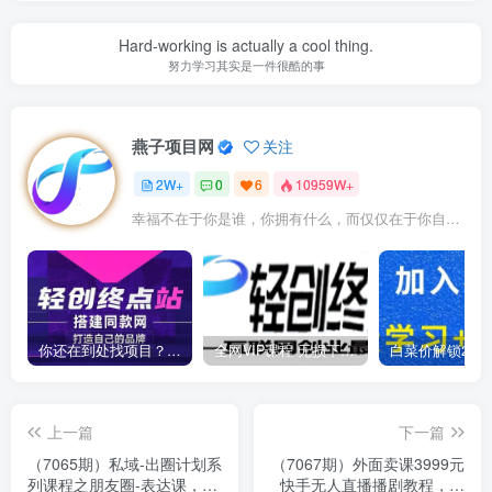
Hard-working is actually a cool thing.
努力学习其实是一件很酷的事
燕子项目网
关注
2W+
0
6
10959W+
幸福不在于你是谁，你拥有什么，而仅仅在于你自己怎么看待
你还在到处找项目？还在当韭菜？我靠卖项目一个月收入5万+，曾经我也是个失败者。
全网VIP课程 无损下载~
上一篇
下一篇
（7065期）私域-出圈计划系
（7067期）外面卖课3999元
列课程之朋友圈-表达课，
快手无人直播播剧教程，快