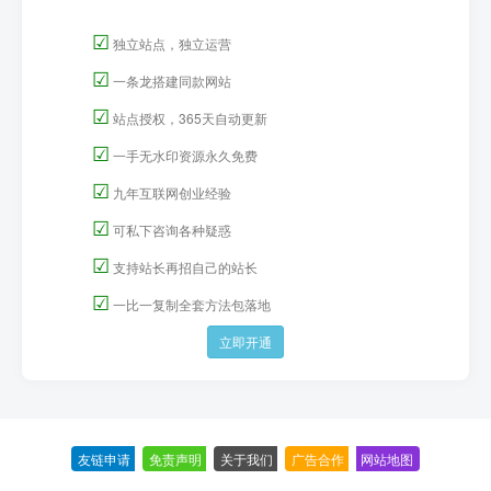
☑
独立站点，独立运营
☑
一条龙搭建同款网站
☑
站点授权，365天自动更新
☑
一手无水印资源永久免费
☑
九年互联网创业经验
☑
可私下咨询各种疑惑
☑
支持站长再招自己的站长
☑
一比一复制全套方法包落地
立即开通
友链申请
-
免责声明
-
关于我们
-
广告合作
-
网站地图