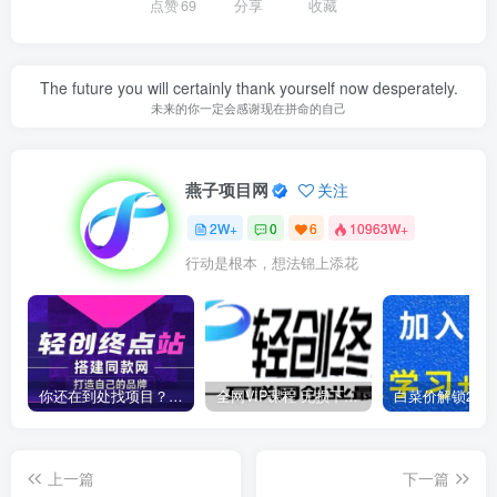
点赞
69
分享
收藏
The future you will certainly thank yourself now desperately.
未来的你一定会感谢现在拼命的自己
燕子项目网
关注
2W+
0
6
10963W+
行动是根本，想法锦上添花
你还在到处找项目？还在当韭菜？我靠卖项目一个月收入5万+，曾经我也是个失败者。
全网VIP课程 无损下载~
上一篇
下一篇