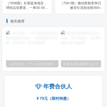
（7058期）长期蓝海项目，
（7061期）微信群裂变单日
球拍运动赛道，一单30-50，
被动引流创业粉300+
月入2W，小白轻松上手。
相关推荐
（6215期）一个人如何利用微信群自动群发引流，一星期装满200个群，日入500+
拼多多虚拟爆单打法2.0，每天10分钟，月产5
年费合伙人
79元（限时特惠）