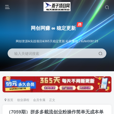
网创网赚 ∞ 稳定更新
网创资源&实战项目&365天稳定更新 站长微信：xufei008123
输入关键词搜索
首页
创业课程
会员专属
正文
（7059期）拼多多截流创业粉操作简单无成本单