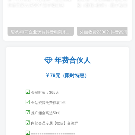
玺承·电商企业玩转抖音电商系列课，6大维度，6位老师，线上揭秘抖音商家入局SOP
外面收费2300的抖音高清60帧视频教程，保证你能
年费合伙人
79元（限时特惠）
☑
会员时长：365天
☑
全站资源免费获取1年
☑
推广佣金高达50％
☑
内部会员专属【微信】交流群
☑
=====================