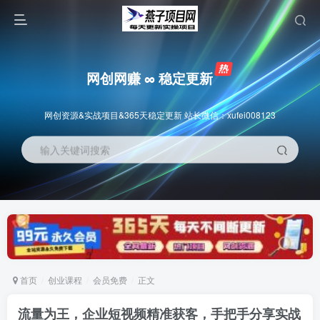
网创网赚 ∞ 稳定更新
网创资源&实战项目&365天稳定更新 站长微信：xufei008123
输入关键词搜索
首页
创业课程
会员免费
正文
流量为王，企业短视频精准获客，手把手分享实战