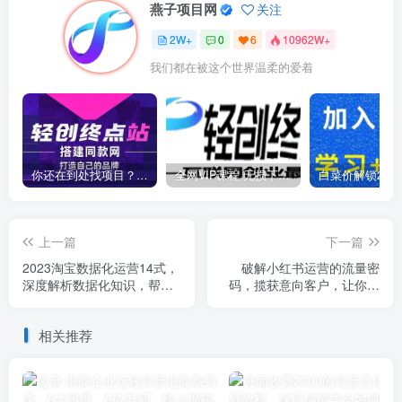
燕子项目网
关注
2W+
0
6
10962W+
我们都在被这个世界温柔的爱着
你还在到处找项目？还在当韭菜？我靠卖项目一个月收入5万+，曾经我也是个失败者。
全网VIP课程 无损下载~
上一篇
下一篇
2023淘宝数据化运营14式，
破解小红书运营的流量密
深度解析数据化知识，帮你
码，揽获意向客户，让你的
从小白成长为高级运营
小红书高点赞多粉丝高转化
相关推荐