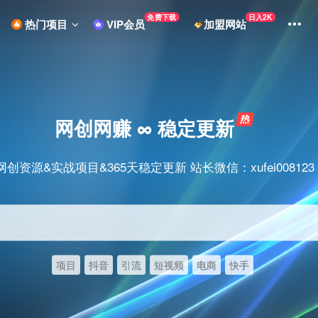
免费下载
日入2K
热门项目
VIP会员
加盟网站
网创网赚 ∞ 稳定更新
网创资源&实战项目&365天稳定更新 站长微信：xufei008123
项目
抖音
引流
短视频
电商
快手