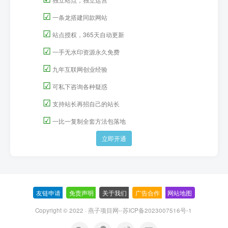
☑
一条龙搭建同款网站
☑
站点授权，365天自动更新
☑
一手无水印资源永久免费
☑
九年互联网创业经验
☑
可私下咨询各种疑惑
☑
支持站长再招自己的站长
☑
一比一复制全套方法包落地
立即开通
友链申请
-
免责声明
-
关于我们
-
广告合作
-
网站地图
Copyright © 2022 ·
燕子项目网--苏ICP备2023007516号-1