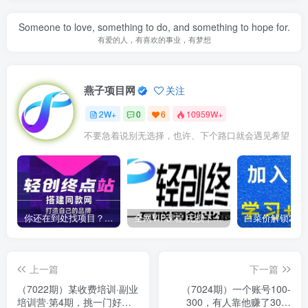
Someone to love, something to do, and something to hope for.
有爱的人，有喜欢的事业，有梦想
燕子项目网
关注
2W+
0
6
10959W+
不要急着说别无选择，也许、下个路口就会遇见希望
你还在到处找项目？还在当韭菜？我靠卖项目一个月收入5万+，曾经我也是个失败者。
全网VIP课程 无损下载~
上一篇
下一篇
（7022期）某收费培训·副业
（7024期）一个账号100-
培训营·第4期，挑一门好副
300，有人靠他赚了30多