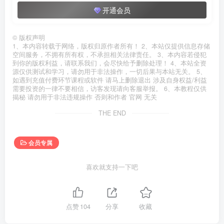
开通会员
©
版权声明
1、本内容转载于网络，版权归原作者所有！ 2、本站仅提供信息存储
空间服务，不拥有所有权，不承担相关法律责任。 3、本内容若侵犯
到你的版权利益，请联系我们，会尽快给予删除处理！ 4、本站全资
源仅供测试和学习，请勿用于非法操作，一切后果与本站无关。 5、
如遇到充值付费环节课程或软件 请马上删除退出 涉及自身权益/利益
需要投资的一律不要相信，访客发现请向客服举报。 6、本教程仅供
揭秘 请勿用于非法违规操作 否则和作者 官网 无关
THE END
会员专属
喜欢就支持一下吧
点赞
104
分享
收藏