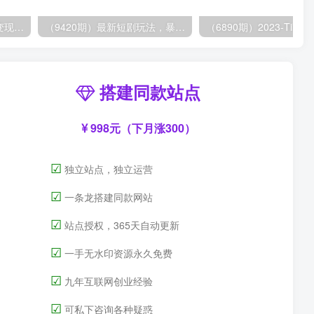
（8409期）几篇图文一周变现1500＋，深度拆解面试掘金项目，小白轻松上手
（9420期）最新短剧玩法，暴力变现日入1000+私域零成本操作，全程干货（附1400G短剧）
搭建同款站点
998元（下月涨300）
☑
独立站点，独立运营
☑
一条龙搭建同款网站
☑
站点授权，365天自动更新
☑
一手无水印资源永久免费
☑
九年互联网创业经验
☑
可私下咨询各种疑惑