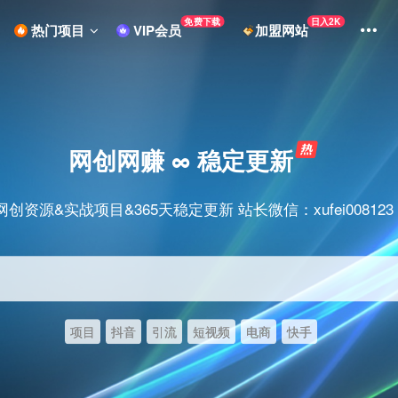
免费下载
日入2K
热门项目
VIP会员
加盟网站
网创网赚 ∞ 稳定更新
网创资源&实战项目&365天稳定更新 站长微信：xufei008123
项目
抖音
引流
短视频
电商
快手