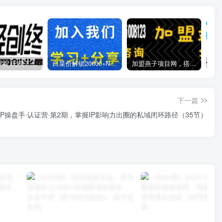
全网VIP课程 无损下载~
白菜价解锁20000+N个赚钱机会，加入燕子项目网会员，全站资源免费学习。
加盟燕子项目网，搭建同款项目资源站，实现日入2000+
下一篇
3·IP操盘手·认证营·第2期，掌握IP影响力出圈的私域闭环路径（35节）