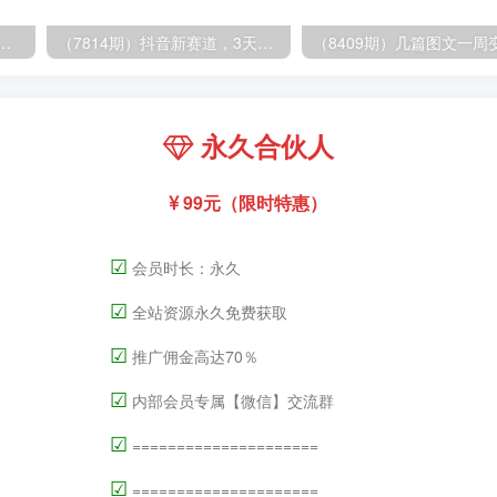
.0，每天10分钟，月产5000+，从0到1赚收益教程
（7814期）抖音新赛道，3天涨粉1W+，变现多样，giao哥英文语录
永久合伙人
99元（限时特惠）
☑
会员时长：永久
☑
全站资源永久免费获取
☑
推广佣金高达70％
☑
内部会员专属【微信】交流群
☑
=====================
☑
=====================