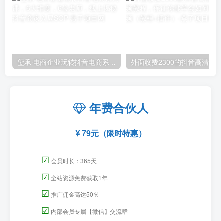
玺承·电商企业玩转抖音电商系列课，6大维度，6位老师，线上揭秘抖音商家入局SOP
外面收费2300的抖音高清60帧视频教程，保证你能
年费合伙人
79元（限时特惠）
☑
会员时长：365天
☑
全站资源免费获取1年
☑
推广佣金高达50％
☑
内部会员专属【微信】交流群