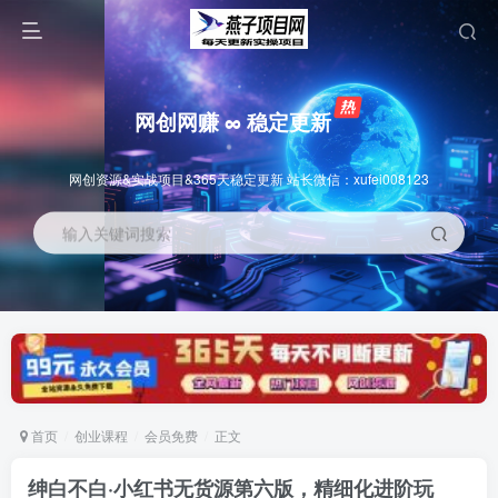
网创网赚 ∞ 稳定更新
网创资源&实战项目&365天稳定更新 站长微信：xufei008123
输入关键词搜索
首页
创业课程
会员免费
正文
绅白不白·小红书无货源第六版，精细化进阶玩