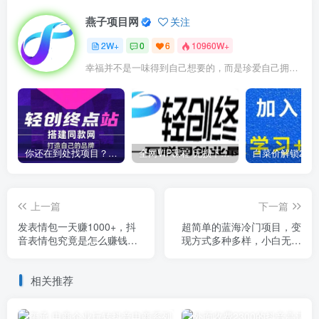
燕子项目网
关注
2W+
0
6
10960W+
幸福并不是一味得到自己想要的，而是珍爱自己拥有的
你还在到处找项目？还在当韭菜？我靠卖项目一个月收入5万+，曾经我也是个失败者。
全网VIP课程 无损下载~
上一篇
下一篇
发表情包一天赚1000+，抖
超简单的蓝海冷门项目，变
音表情包究竟是怎么赚钱
现方式多种多样，小白无门
的？分享我的经验【拆解】
槛操作日入500+很简单【揭
秘】
相关推荐