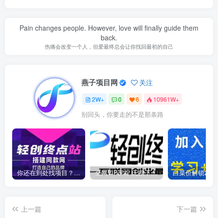
Pain changes people. However, love will finally guide them
back.
伤痛会改变一个人，但爱最终总会让你找回最初的自己
燕子项目网
关注
2W+
0
6
10961W+
别回头，你要走的不是那条路
你还在到处找项目？还在当韭菜？我靠卖项目一个月收入5万+，曾经我也是个失败者。
全网VIP课程 无损下载~
上一篇
下一篇