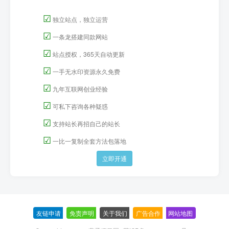
☑
独立站点，独立运营
☑
一条龙搭建同款网站
☑
站点授权，365天自动更新
☑
一手无水印资源永久免费
☑
九年互联网创业经验
☑
可私下咨询各种疑惑
☑
支持站长再招自己的站长
☑
一比一复制全套方法包落地
立即开通
友链申请
-
免责声明
-
关于我们
-
广告合作
-
网站地图