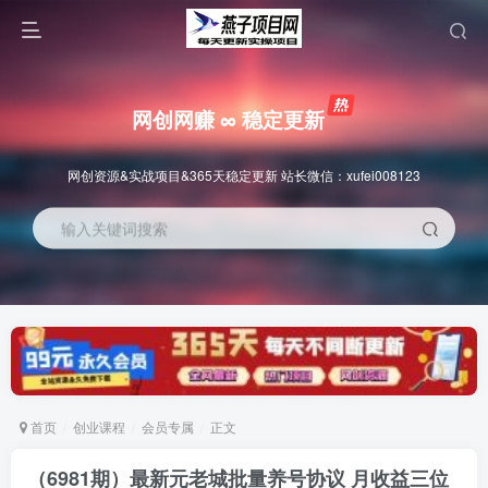
网创网赚 ∞ 稳定更新
网创资源&实战项目&365天稳定更新 站长微信：xufei008123
输入关键词搜索
首页
创业课程
会员专属
正文
（6981期）最新元老城批量养号协议 月收益三位