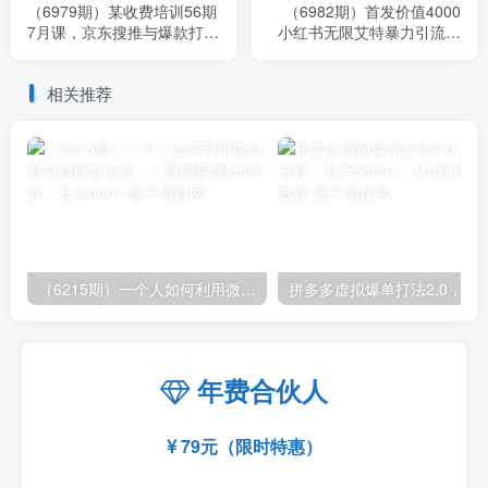
（6979期）某收费培训56期
（6982期）首发价值4000
7月课，京东搜推与爆款打造
小红书无限艾特暴力引流创
技巧，站内外广告高ROI投
业粉 精准粉揭秘教程
放打法
相关推荐
（6215期）一个人如何利用微信群自动群发引流，一星期装满200个群，日入500+
拼多多虚拟爆单打法2.0，每天10分钟，月产5
年费合伙人
79元（限时特惠）