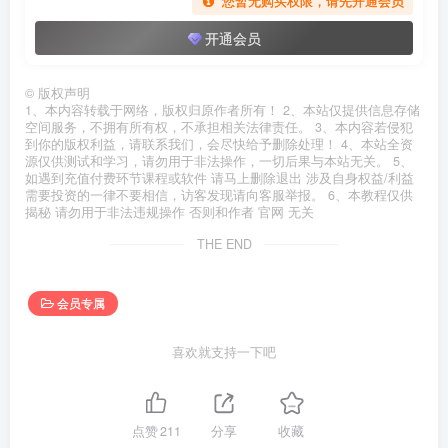
您暂无购买权限，请先开通会员
开通会员
©
版权声明
1、本内容转载于网络，版权归原作者所有！ 2、本站仅提供信息存储
空间服务，不拥有所有权，不承担相关法律责任。 3、本内容若侵犯
到你的版权利益，请联系我们，会尽快给予删除处理！ 4、本站全资
源仅供测试和学习，请勿用于非法操作，一切后果与本站无关。 5、
如遇到充值付费环节课程或软件 请马上删除退出 涉及自身权益/利益
需要投资的一律不要相信，访客发现请向客服举报。 6、本教程仅供
揭秘 请勿用于非法违规操作 否则和作者 官网 无关
THE END
会员专属
喜欢就支持一下吧
点赞
211
分享
收藏