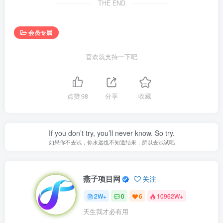
THE END
会员专属
喜欢就支持一下吧
点赞
98
分享
收藏
If you don’t try, you’ll never know. So try.
如果你不去试，你永远也不知道结果，所以去试试吧
燕子项目网
关注
2W+
0
6
10962W+
天生我才必有用