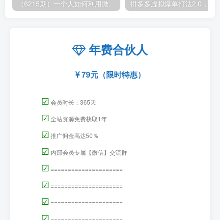
（6215期）一个人如何利用微信群自动群发引流，一星期装满200个群，日入500+
拼多多虚拟爆单打法2.0，每天10分钟，月产5
年费合伙人
79元（限时特惠）
☑
会员时长：365天
☑
全站资源免费获取1年
☑
推广佣金高达50％
☑
内部会员专属【微信】交流群
☑
=====================
☑
=====================
☑
=====================
☑
=====================