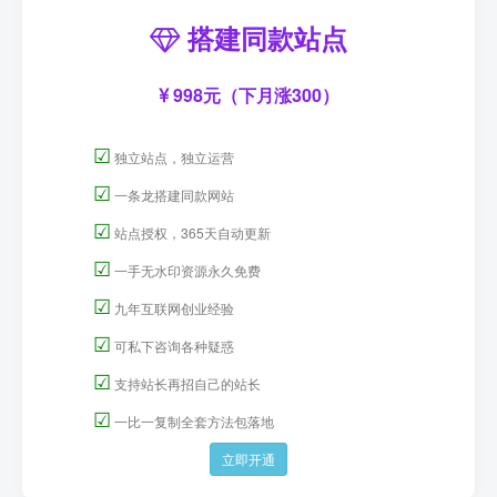
搭建同款站点
998元（下月涨300）
☑
独立站点，独立运营
☑
一条龙搭建同款网站
☑
站点授权，365天自动更新
☑
一手无水印资源永久免费
☑
九年互联网创业经验
☑
可私下咨询各种疑惑
☑
支持站长再招自己的站长
☑
一比一复制全套方法包落地
立即开通