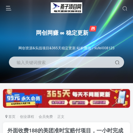
网创网赚 ∞ 稳定更新
网创资源&实战项目&365天稳定更新 站长微信：xufei008123
输入关键词搜索
首页
创业课程
会员免费
正文
外面收费188的美团准时宝赔付项目，一小时完成