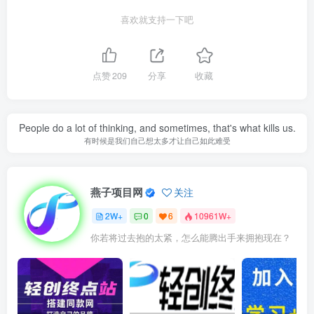
喜欢就支持一下吧
点赞
209
分享
收藏
People do a lot of thinking, and sometimes, that's what kills us.
有时候是我们自己想太多才让自己如此难受
燕子项目网
关注
2W+
0
6
10961W+
你若将过去抱的太紧，怎么能腾出手来拥抱现在？