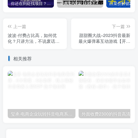
你还在到处找项目？还在当韭菜？我靠卖项目一个月收入5万+，曾经我也是个失败者。
全网VIP课程 无损下载~
上一篇
下一篇
波波-付费占比高，如何优
甜甜圈大战–2023抖音最新
化？只讲方法，不说废话，
最火爆弹幕互动游戏【开播
高效解决问题！
教程+起号教程+对接报白
等】
相关推荐
玺承·电商企业玩转抖音电商系列课，6大维度，6位老师，线上揭秘抖音商家入局SOP
外面收费2300的抖音高清60帧视频教程，保证你能