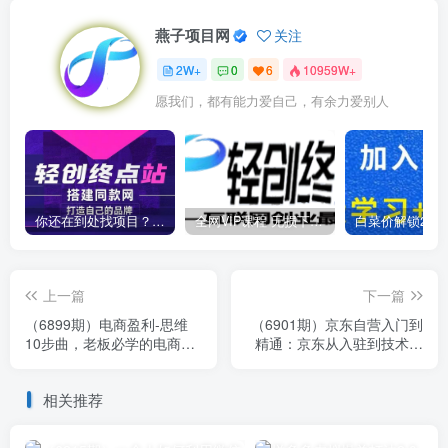
燕子项目网
关注
2W+
0
6
10959W+
愿我们，都有能力爱自己，有余力爱别人
你还在到处找项目？还在当韭菜？我靠卖项目一个月收入5万+，曾经我也是个失败者。
全网VIP课程 无损下载~
上一篇
下一篇
（6899期）电商盈利-思维
（6901期）京东自营入门到
10步曲，老板必学的电商盈
精通：京东从入驻到技术全
利底层逻辑课（21节视频
套资源匹配（79节课）
课）
相关推荐