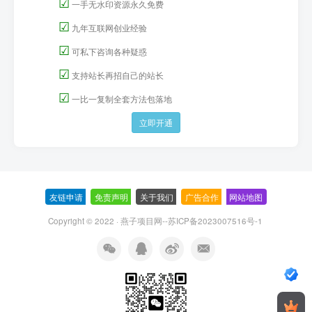
☑
一手无水印资源永久免费
☑
九年互联网创业经验
☑
可私下咨询各种疑惑
☑
支持站长再招自己的站长
☑
一比一复制全套方法包落地
立即开通
友链申请
-
免责声明
-
关于我们
-
广告合作
-
网站地图
Copyright © 2022 ·
燕子项目网--苏ICP备2023007516号-1