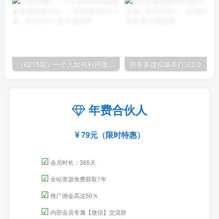
（6215期）一个人如何利用微信群自动群发引流，一星期装满200个群，日入500+
拼多多虚拟爆单打法2.0，每天10分钟，月产5
年费合伙人
79元（限时特惠）
☑
会员时长：365天
☑
全站资源免费获取1年
☑
推广佣金高达50％
☑
内部会员专属【微信】交流群