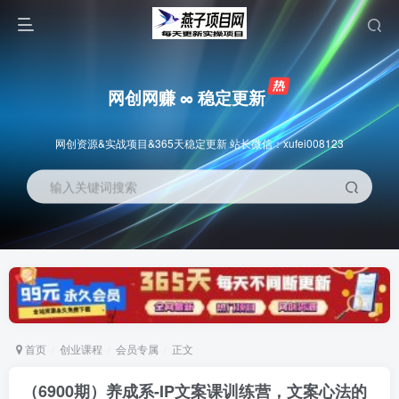
网创网赚 ∞ 稳定更新
网创资源&实战项目&365天稳定更新 站长微信：xufei008123
输入关键词搜索
首页
创业课程
会员专属
正文
（6900期）养成系-IP文案课训练营，文案心法的