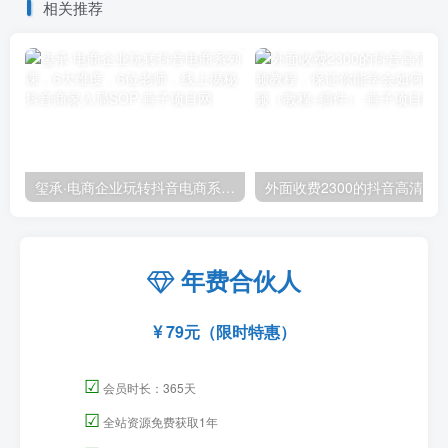
相关推荐
玺承·电商企业玩转抖音电商系列课，6大维度，6位老师，线上揭秘抖音商家入局SOP
外面收费2300的抖音高清60帧视频教程，保证你能
年费合伙人
79元（限时特惠）
☑
会员时长：365天
☑
全站资源免费获取1年