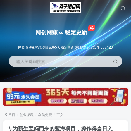
网创网赚 ∞ 稳定更新
网创资源&实战项目&365天稳定更新 站长微信：xufei008123
输入关键词搜索
首页
创业课程
会员免费
正文
专为新生宝妈而来的蓝海项目，操作得当日入