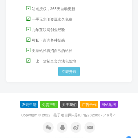
☑
站点授权，365天自动更新
☑
一手无水印资源永久免费
☑
九年互联网创业经验
☑
可私下咨询各种疑惑
☑
支持站长再招自己的站长
☑
一比一复制全套方法包落地
立即开通
友链申请
-
免责声明
-
关于我们
-
广告合作
-
网站地图
Copyright © 2022 ·
燕子项目网--苏ICP备2023007516号-1