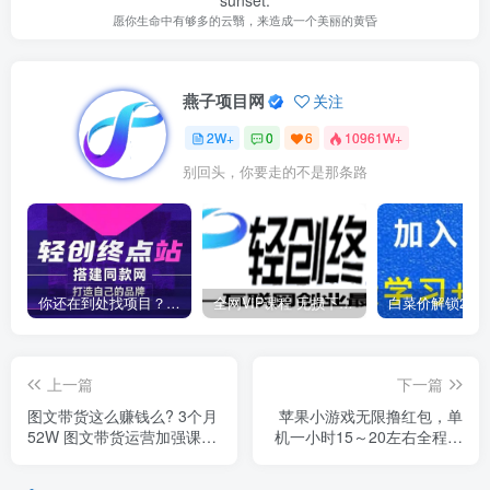
愿你生命中有够多的云翳，来造成一个美丽的黄昏
燕子项目网
关注
2W+
0
6
10961W+
别回头，你要走的不是那条路
你还在到处找项目？还在当韭菜？我靠卖项目一个月收入5万+，曾经我也是个失败者。
全网VIP课程 无损下载~
上一篇
下一篇
图文带货这么赚钱么? 3个月
苹果小游戏无限撸红包，单
52W 图文带货运营加强课
机一小时15～20左右全程不
【揭秘】
用看广告【揭秘】