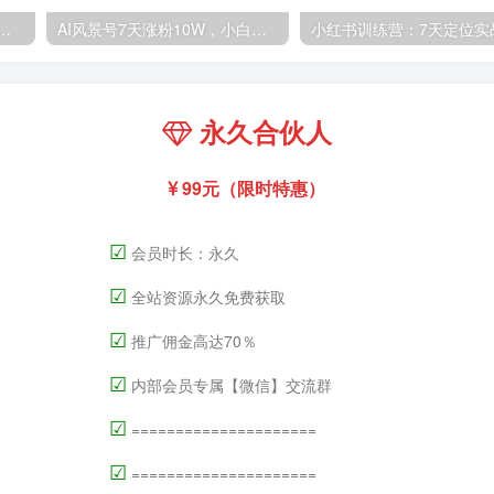
高清60帧视频教程，保证你能学会如何制作视频（教程+插件）
AI风景号7天涨粉10W，小白也能1分钟掌握的视频制作教程
永久合伙人
99元（限时特惠）
☑
会员时长：永久
☑
全站资源永久免费获取
☑
推广佣金高达70％
☑
内部会员专属【微信】交流群
☑
=====================
☑
=====================