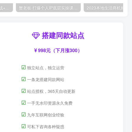
小红书训练营：7天定位实战+7天爆款拆解&选题库搭建实战+21天笔记实操实战
蟹老板·打爆个人IP底层实操课，教你成熟专业的打造IP技能，全方位带你做成一个能商业化IP
搭建同款站点
998元（下月涨300）
☑
独立站点，独立运营
☑
一条龙搭建同款网站
☑
站点授权，365天自动更新
☑
一手无水印资源永久免费
☑
九年互联网创业经验
☑
可私下咨询各种疑惑