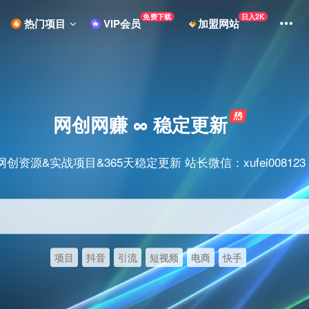
免费下载
日入2K
热门项目
VIP会员
加盟网站
网创网赚 ∞ 稳定更新
网创资源&实战项目&365天稳定更新 站长微信：xufei008123
项目
抖音
引流
短视频
电商
快手