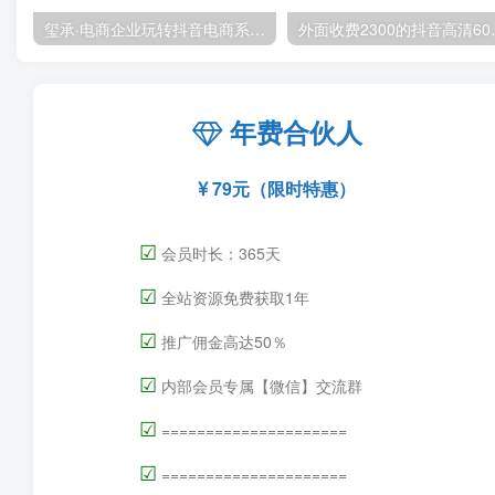
玺承·电商企业玩转抖音电商系列课，6大维度，6位老师，线上揭秘抖音商家入局SOP
外面收费2300的抖音
年费合伙人
79元（限时特惠）
☑
会员时长：365天
☑
全站资源免费获取1年
☑
推广佣金高达50％
☑
内部会员专属【微信】交流群
☑
=====================
☑
=====================