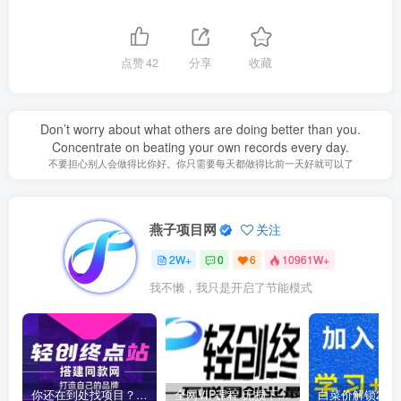
点赞
42
分享
收藏
Don’t worry about what others are doing better than you.
Concentrate on beating your own records every day.
不要担心别人会做得比你好。你只需要每天都做得比前一天好就可以了
燕子项目网
关注
2W+
0
6
10961W+
我不懒，我只是开启了节能模式
你还在到处找项目？还在当韭菜？我靠卖项目一个月收入5万+，曾经我也是个失败者。
全网VIP课程 无损下载~