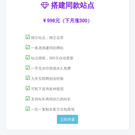
搭建同款站点
998元（下月涨300）
☑
独立站点，独立运营
☑
一条龙搭建同款网站
☑
站点授权，365天自动更新
☑
一手无水印资源永久免费
☑
九年互联网创业经验
☑
可私下咨询各种疑惑
☑
支持站长再招自己的站长
☑
一比一复制全套方法包落地
立即开通