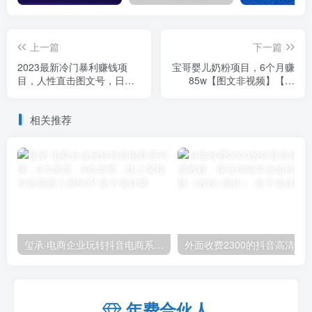
上一篇
下一篇
2023最新冷门暴利赚钱项
宝哥婴儿奶粉项目，6个月赚
目，人性直击图文号，日收
85w【图文非视频】【揭
入1000+【揭秘】
秘】
相关推荐
玺承·电商企业玩转抖音电商系列课，6大维度，6位老师，线上揭秘抖音商家入局SOP
外面收费2300的抖音高清60帧视频教程，保证你能
年费合伙人