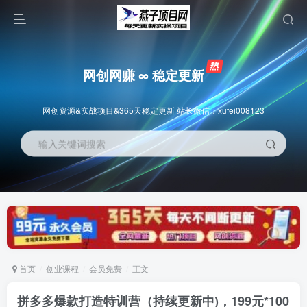
网创网赚 ∞ 稳定更新
网创资源&实战项目&365天稳定更新 站长微信：xufei008123
输入关键词搜索
首页
创业课程
会员免费
正文
拼多多爆款打造特训营（持续更新中)，199元*100