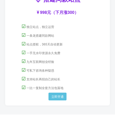
998元（下月涨300）
☑
独立站点，独立运营
☑
一条龙搭建同款网站
☑
站点授权，365天自动更新
☑
一手无水印资源永久免费
☑
九年互联网创业经验
☑
可私下咨询各种疑惑
☑
支持站长再招自己的站长
☑
一比一复制全套方法包落地
立即开通