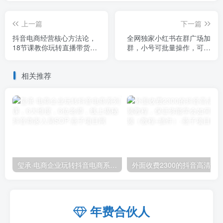
上一篇
下一篇
抖音电商经营核心方法论，
全网独家小红书在群广场加
18节课教你玩转直播带货，
群，小号可批量操作，可进
巨量学精品课
行引流私域（软件+教程）
相关推荐
玺承·电商企业玩转抖音电商系列课，6大维度，6位老师，线上揭秘抖音商家入局SOP
外面收费2300的抖音高清60帧视频教程，保证你能
年费合伙人