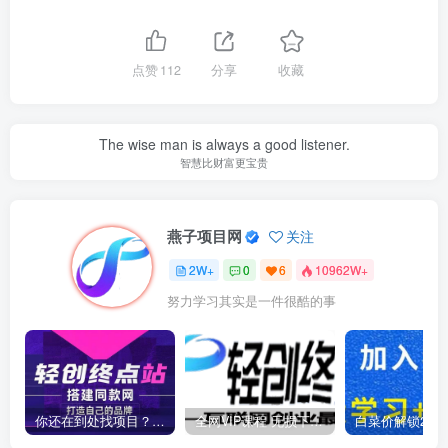
点赞
112
分享
收藏
The wise man is always a good listener.
智慧比财富更宝贵
燕子项目网
关注
2W+
0
6
10962W+
努力学习其实是一件很酷的事
你还在到处找项目？还在当韭菜？我靠卖项目一个月收入5万+，曾经我也是个失败者。
全网VIP课程 无损下载~