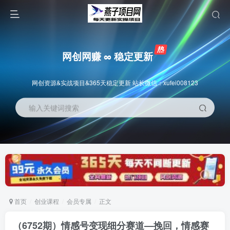
网创网赚 ∞ 稳定更新
网创资源&实战项目&365天稳定更新 站长微信：xufei008123
输入关键词搜索
首页
创业课程
会员专属
正文
（6752期）情感号变现细分赛道—挽回，情感赛