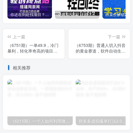
你还在到处找项目？还在当韭菜？我靠卖项目一个月收入5万+，曾经我也是个失败者。
全网VIP课程 无损下载~
上一篇
下一篇
（6751期）一单49.9，冷门
（6753期）普通人切入抖音
暴利，转化率奇高的项目，
的黄金赛道，软件自动生成
日入1000+一部手机可操作
文字动画视频 3天15个作品
涨粉5000
相关推荐
（6215期）一个人如何利用微信群自动群发引流，一星期装满200个群，日入500+
拼多多虚拟爆单打法2.0，每天10分钟，月产5