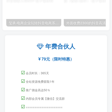
玺承·电商企业玩转抖音电商系列课，6大维度，6位老师，线上揭秘抖音商家入局SOP
外面收费2300的抖音高清60帧视频教程，保证你能
年费合伙人
79元（限时特惠）
☑
会员时长：365天
☑
全站资源免费获取1年
☑
推广佣金高达50％
☑
内部会员专属【微信】交流群
☑
=====================