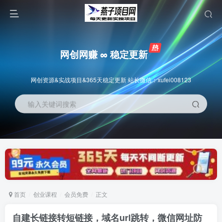
网创网赚 ∞ 稳定更新
网创资源&实战项目&365天稳定更新 站长微信：xufei008123
输入关键词搜索
首页
创业课程
会员免费
正文
自建长链接转短链接，域名url跳转，微信网址防