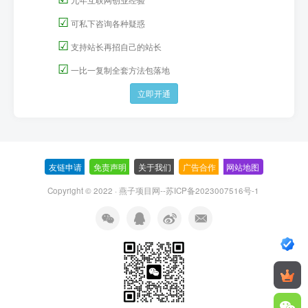
☑
可私下咨询各种疑惑
☑
支持站长再招自己的站长
☑
一比一复制全套方法包落地
立即开通
友链申请
-
免责声明
-
关于我们
-
广告合作
-
网站地图
Copyright © 2022 ·
燕子项目网--苏ICP备2023007516号-1