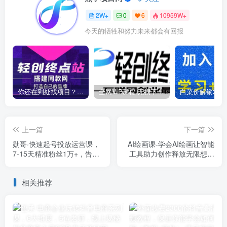
2W+
0
6
10959W+
今天的牺牲和努力未来都会有回报
你还在到处找项目？还在当韭菜？我靠卖项目一个月收入5万+，曾经我也是个失败者。
全网VIP课程 无损下载~
上一篇
下一篇
勋哥·快速起号投放运营课，
AI绘画课-学会AI绘画让智能
7-15天精准粉丝1万+，告别
工具助力创作释放无限想象
无效粉丝，只做精准粉
力AI工具助你成为绘画大师
相关推荐