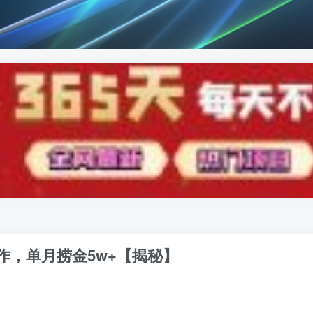
作，单月捞金5w+【揭秘】