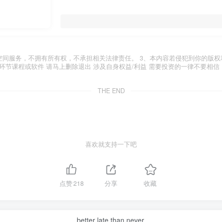
空间服务，不拥有所有权，不承担相关法律责任。 3、本内容若侵犯到你的版权
环节课程或软件 请马上删除退出 涉及自身权益/利益 需要投资的一律不要相信
THE END
喜欢就支持一下吧
点赞
218
分享
收藏
better late than never.