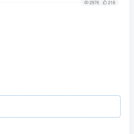
2976
218