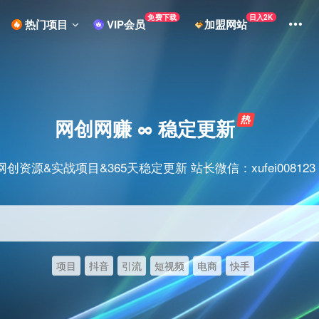
免费下载
日入2K
热门项目
VIP会员
加盟网站
网创网赚 ∞ 稳定更新
网创资源&实战项目&365天稳定更新 站长微信：xufei008123
项目
抖音
引流
短视频
电商
快手