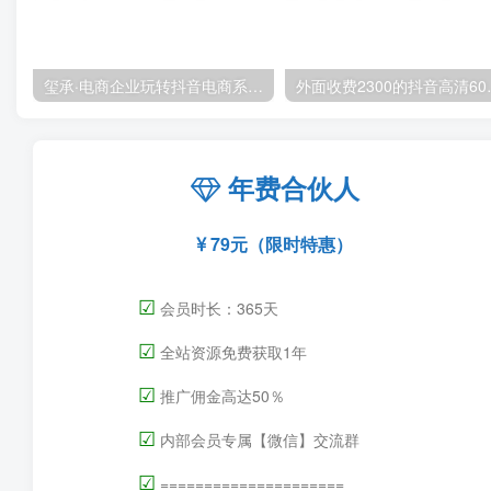
玺承·电商企业玩转抖音电商系列课，6大维度，6位老师，线上揭秘抖音商家入局SOP
外面收费2300的抖音
年费合伙人
79元（限时特惠）
☑
会员时长：365天
☑
全站资源免费获取1年
☑
推广佣金高达50％
☑
内部会员专属【微信】交流群
☑
=====================