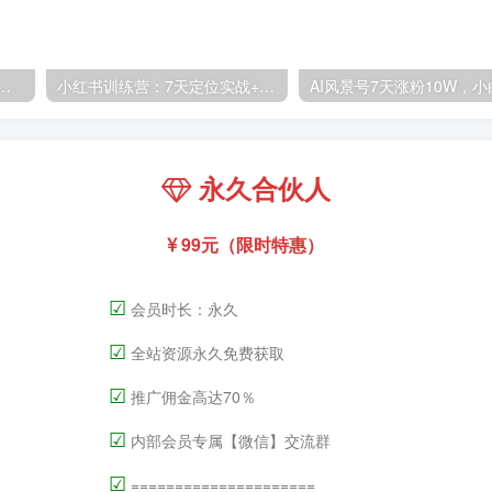
高清60帧视频教程，保证你能学会如何制作视频（教程+插件）
小红书训练营：7天定位实战+7天爆款拆解&选题库搭建实战+21天笔记实操实战
永久合伙人
99元（限时特惠）
☑
会员时长：永久
☑
全站资源永久免费获取
☑
推广佣金高达70％
☑
内部会员专属【微信】交流群
☑
=====================