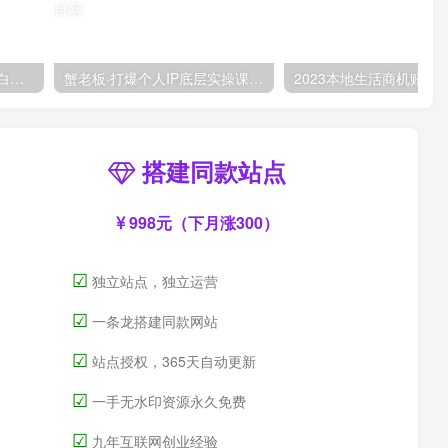
AI风景号7天涨粉10W，小白也能1分钟掌握的视频制作教程
蟹老板·打爆个人IP底层实操课，教你成熟专业的打造IP技能，全方位带你做成一个能商业化IP
搭建同款站点
998元（下月涨300）
☑
独立站点，独立运营
☑
一条龙搭建同款网站
☑
站点授权，365天自动更新
☑
一手无水印资源永久免费
☑
九年互联网创业经验