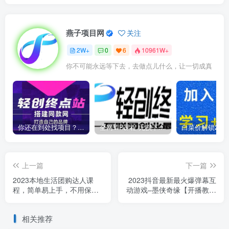
燕子项目网
关注
2W+
0
6
10961W+
你不可能永远等下去，去做点儿什么，让一切成真
你还在到处找项目？还在当韭菜？我靠卖项目一个月收入5万+，曾经我也是个失败者。
全网VIP课程 无损下载~
上一篇
下一篇
2023本地生活团购达人课
2023抖音最新最火爆弹幕互
程，简单易上手，不用保证
动游戏–墨侠奇缘【开播教程
金，普通人也可以弯道超车
+起号教程+对接报白等】
相关推荐