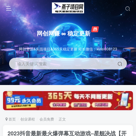
网创网赚 ∞ 稳定更新
网创资源&实战项目&365天稳定更新 站长微信：xufei008123
输入关键词搜索
首页
创业课程
会员免费
正文
2023抖音最新最火爆弹幕互动游戏–星舰决战【开