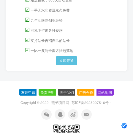
☑
一手无水印资源永久免费
☑
九年互联网创业经验
☑
可私下咨询各种疑惑
☑
支持站长再招自己的站长
☑
一比一复制全套方法包落地
立即开通
友链申请
-
免责声明
-
关于我们
-
广告合作
-
网站地图
Copyright © 2022 ·
燕子项目网--苏ICP备2023007516号-1