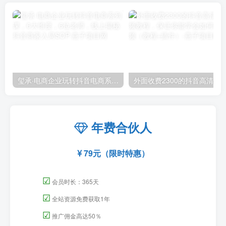
玺承·电商企业玩转抖音电商系列课，6大维度，6位老师，线上揭秘抖音商家入局SOP
外面收费2300的抖音高清60帧视频教程，保证你能
年费合伙人
79元（限时特惠）
☑
会员时长：365天
☑
全站资源免费获取1年
☑
推广佣金高达50％