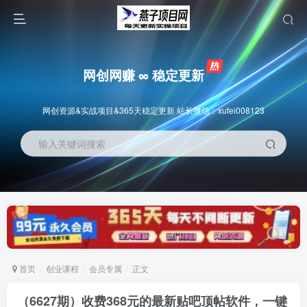
网创网赚 ∞ 稳定更新
网创资源&实战项目&365天稳定更新 站长微信：xufei008123
输入关键词搜索
首页
创业课程
会员专属
正文
（6627期）收费368元的最新贴吧顶帖软件，一键