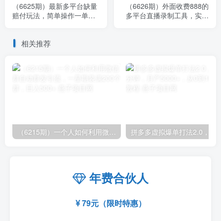
（6625期）最新多平台缺量
（6626期）外面收费888的
赔付玩法，简单操作一单利
多平台直播录制工具，实时
润500元
录制高清视频自动下载
相关推荐
（6215期）一个人如何利用微信群自动群发引流，一星期装满200个群，日入500+
拼多多虚拟爆单打法2.0，每天10分钟，月产5
年费合伙人
79元（限时特惠）