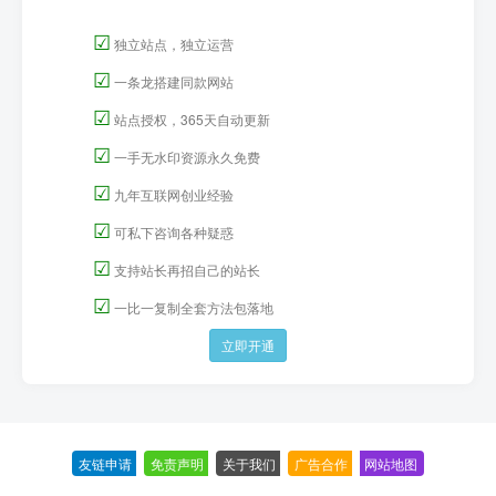
☑
独立站点，独立运营
☑
一条龙搭建同款网站
☑
站点授权，365天自动更新
☑
一手无水印资源永久免费
☑
九年互联网创业经验
☑
可私下咨询各种疑惑
☑
支持站长再招自己的站长
☑
一比一复制全套方法包落地
立即开通
友链申请
-
免责声明
-
关于我们
-
广告合作
-
网站地图