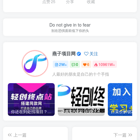
点赞
25
分享
收藏
Do not give in to fear
别在恐惧面前低下你的头
燕子项目网
关注
2W+
0
6
10961W+
人最好的朋友是自己的十个手指
你还在到处找项目？还在当韭菜？我靠卖项目一个月收入5万+，曾经我也是个失败者。
全网VIP课程 无损下载~
上一篇
下一篇