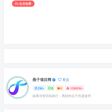
会员免费
燕子项目网
关注
2W+
0
6
10960W+
如果没有切实执行，再好的点子也是徒劳