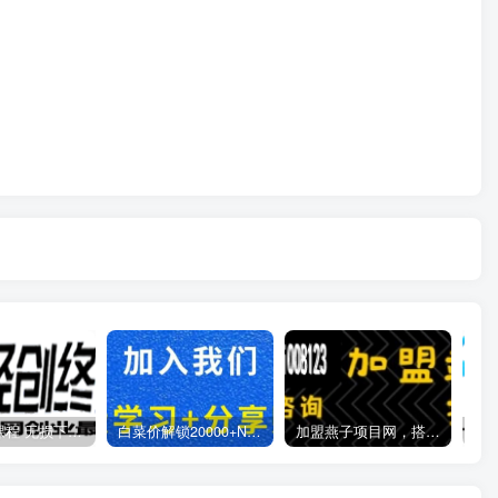
全网VIP课程 无损下载~
白菜价解锁20000+N个赚钱机会，加入燕子项目网会员，全站资源免费学习。
加盟燕子项目网，搭建同款项目资源站，实现日入2000+