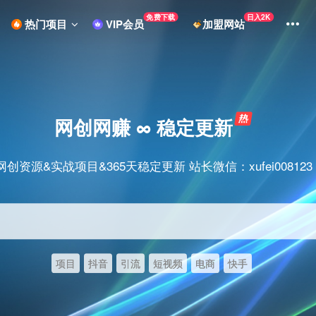
免费下载
日入2K
热门项目
VIP会员
加盟网站
网创网赚 ∞ 稳定更新
网创资源&实战项目&365天稳定更新 站长微信：xufei008123
项目
抖音
引流
短视频
电商
快手