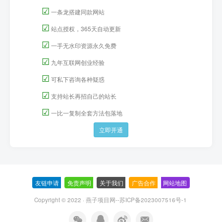
☑
一条龙搭建同款网站
☑
站点授权，365天自动更新
☑
一手无水印资源永久免费
☑
九年互联网创业经验
☑
可私下咨询各种疑惑
☑
支持站长再招自己的站长
☑
一比一复制全套方法包落地
立即开通
友链申请
-
免责声明
-
关于我们
-
广告合作
-
网站地图
Copyright © 2022 ·
燕子项目网--苏ICP备2023007516号-1