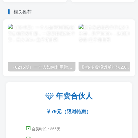
500+
+170G资料
相关推荐
（6215期）一个人如何利用微信群自动群发引流，一星期装满200个群，日入500+
拼多多虚拟爆单打法2.0，每天10分钟，月产5
年费合伙人
79元（限时特惠）
☑
会员时长：365天