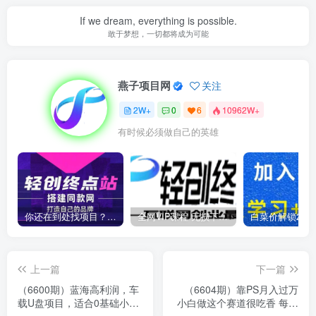
If we dream, everything is possible.
敢于梦想，一切都将成为可能
燕子项目网
关注
2W+
0
6
10962W+
有时候必须做自己的英雄
你还在到处找项目？还在当韭菜？我靠卖项目一个月收入5万+，曾经我也是个失败者。
全网VIP课程 无损下载~
上一篇
下一篇
（6600期）蓝海高利润，车
（6604期）靠PS月入过万
载U盘项目，适合0基础小
小白做这个赛道很吃香 每天
白，一部手机轻松实现日入
2小时，简单且暴利（教学