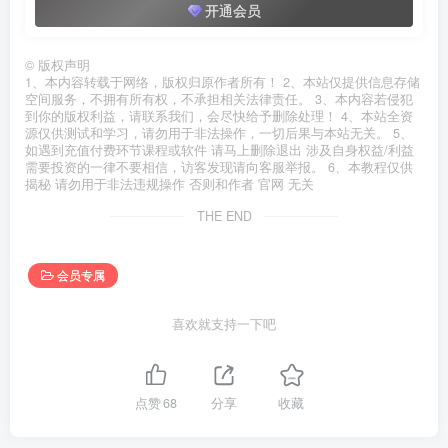
开通会员
©
版权声明
1、本内容转载于网络，版权归原作者所有！ 2、本站仅提供信息存储
空间服务，不拥有所有权，不承担相关法律责任。 3、本内容若侵犯
到你的版权利益，请联系我们，会尽快给予删除处理！ 4、本站全资
源仅供测试和学习，请勿用于非法操作，一切后果与本站无关。 5、
如遇到充值付费环节课程或软件 请马上删除退出 涉及自身权益/利益
需要投资的一律不要相信，访客发现请向客服举报。 6、本教程仅供
揭秘 请勿用于非法违规操作 否则和作者 官网 无关
THE END
会员专属
喜欢就支持一下吧
点赞
68
分享
收藏