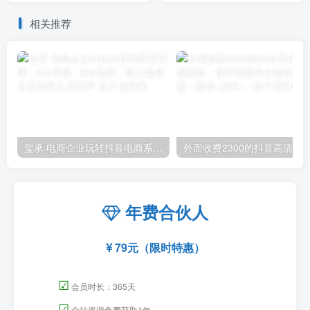
midjiurney的应用
相关推荐
玺承·电商企业玩转抖音电商系列课，6大维度，6位老师，线上揭秘抖音商家入局SOP
外面收费2300的抖音高清60帧视频教程，保证你能
年费合伙人
79元（限时特惠）
☑
会员时长：365天
☑
全站资源免费获取1年