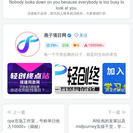
Nobody looks down on you because everybody is too busy to
look at you.
没谁瞧不起你，因为别人根本就没瞧你，大家都很忙的
燕子项目网
关注
2W+
0
6
10959W+
每一个不曾起舞的日子，都是对生命的辜负
你还在到处找项目？还在当韭菜？我靠卖项目一个月收入5万+，曾经我也是个失败者。
全网VIP课程 无损下载~
上一篇
下一篇
cpa充场工作室，号称单日收
AI绘画的发展以及
入10000+（揭秘）
midjourney实操干货，​学以
致用，提升自我，充分掌握