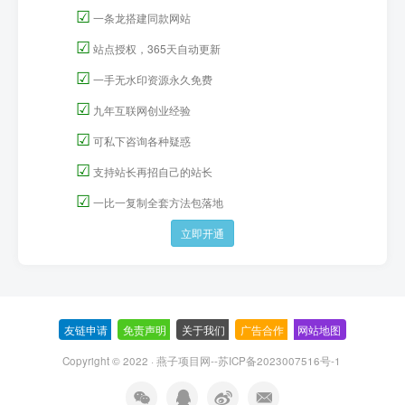
☑
一条龙搭建同款网站
☑
站点授权，365天自动更新
☑
一手无水印资源永久免费
☑
九年互联网创业经验
☑
可私下咨询各种疑惑
☑
支持站长再招自己的站长
☑
一比一复制全套方法包落地
立即开通
友链申请
-
免责声明
-
关于我们
-
广告合作
-
网站地图
Copyright © 2022 ·
燕子项目网--苏ICP备2023007516号-1